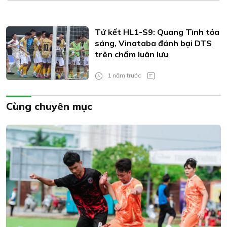
Tứ kết HL1-S9: Quang Tình tỏa
sáng, Vinataba đánh bại DTS
trên chấm luân lưu
1 năm trước
Cùng chuyên mục