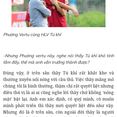
Phương Vertu cùng HLV Tú khỉ
-Nhưng Phương vertu này, nghe nói thầy Tú khỉ khó tính
lắm đấy, thế mà anh vẫn trưởng thành được?
Đúng vậy, ở trên sân thầy Tú khỉ rất khắt khe và
thường xuyên nổi nóng với cầu thủ. Việc thầy mắng mỏ
chúng tôi là bình thường, thậm chí rất quyết liệt nhưng
điều thú vị là ai ai cũng nghe lời thầy chứ không ‘nóng
mặt’ bật lại. Anh em xác định, có quý mình, có muốn
mình phát triển thì thầy mới quyết liệt đến như vậy.
Nhưng đó là ở trên sân, còn ngoài đời thầy là người