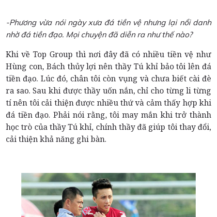
-Phương vừa nói ngày xưa đá tiền vệ nhưng lại nổi danh
nhờ đá tiền đạo. Mọi chuyện đã diễn ra như thế nào?
Khi về Top Group thì nơi đây đã có nhiều tiền vệ như
Hùng con, Bách thủy lợi nên thầy Tú khỉ bảo tôi lên đá
tiền đạo. Lúc đó, chân tôi còn vụng và chưa biết cài đè
ra sao. Sau khi được thầy uốn nắn, chỉ cho từng li từng
tí nên tôi cải thiện được nhiều thứ và cảm thấy hợp khi
đá tiền đạo. Phải nói rằng, tôi may mắn khi trở thành
học trò của thầy Tú khỉ, chính thầy đã giúp tôi thay đổi,
cải thiện khả năng ghi bàn.