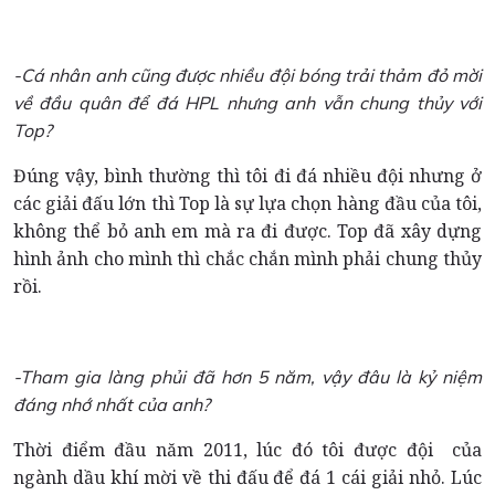
-Cá nhân anh cũng được nhiều đội bóng trải thảm đỏ mời
về đầu quân để đá HPL nhưng anh vẫn chung thủy với
Top?
Đúng vậy, bình thường thì tôi đi đá nhiều đội nhưng ở
các giải đấu lớn thì Top là sự lựa chọn hàng đầu của tôi,
không thể bỏ anh em mà ra đi được. Top đã xây dựng
hình ảnh cho mình thì chắc chắn mình phải chung thủy
rồi.
-Tham gia làng phủi đã hơn 5 năm, vậy đâu là kỷ niệm
đáng nhớ nhất của anh?
Thời điểm đầu năm 2011, lúc đó tôi được đội của
ngành dầu khí mời về thi đấu để đá 1 cái giải nhỏ. Lúc