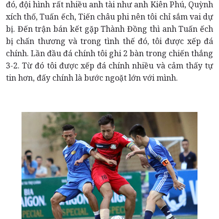
đó, đội hình rất nhiều anh tài như anh Kiên Phú, Quỳnh
xích thố, Tuấn ếch, Tiến châu phi nên tôi chỉ sắm vai dự
bị. Đến trận bán kết gặp Thành Đồng thì anh Tuấn ếch
bị chấn thương và trong tình thế đó, tôi được xếp đá
chính. Lần đầu đá chính tôi ghi 2 bàn trong chiến thắng
3-2. Từ đó tôi được xếp đá chính nhiều và cảm thấy tự
tin hơn, đấy chính là bước ngoặt lớn với mình.