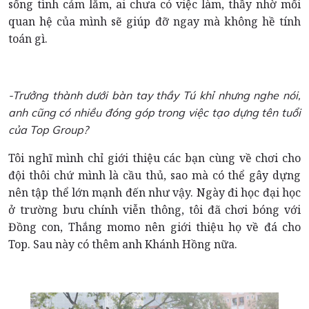
sống tình cảm lắm, ai chưa có việc làm, thầy nhờ mối
quan hệ của mình sẽ giúp đỡ ngay mà không hề tính
toán gì.
-Trưởng thành dưới bàn tay thầy Tú khỉ nhưng nghe nói,
anh cũng có nhiều đóng góp trong việc tạo dựng tên tuổi
của Top Group?
Tôi nghĩ mình chỉ giới thiệu các bạn cùng về chơi cho
đội thôi chứ mình là cầu thủ, sao mà có thể gây dựng
nên tập thể lớn mạnh đến như vậy. Ngày đi học đại học
ở trường bưu chính viễn thông, tôi đã chơi bóng với
Đồng con, Thắng momo nên giới thiệu họ về đá cho
Top. Sau này có thêm anh Khánh Hồng nữa.