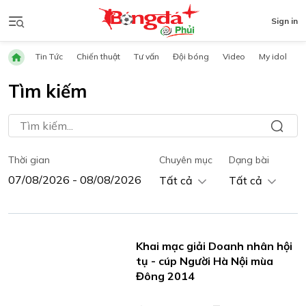
Sign in
Tin Tức
Chiến thuật
Tư vấn
Đội bóng
Video
My idol
Tìm kiếm
Thời gian
Chuyên mục
Dạng bài
Tất cả
Tất cả
Khai mạc giải Doanh nhân hội
tụ - cúp Người Hà Nội mùa
Đông 2014