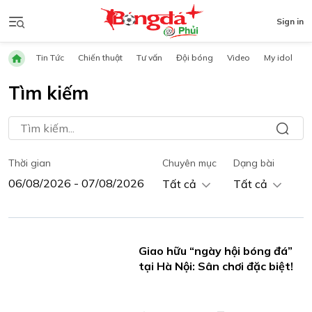
Sign in
Tin Tức
Chiến thuật
Tư vấn
Đội bóng
Video
My idol
Tìm kiếm
Thời gian
Chuyên mục
Dạng bài
Tất cả
Tất cả
Giao hữu “ngày hội bóng đá”
tại Hà Nội: Sân chơi đặc biệt!