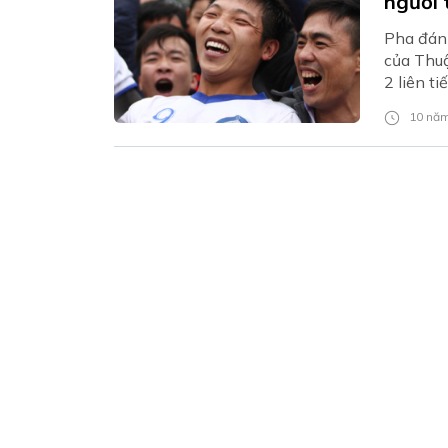
người 
Pha đánh
của Thuậ
2 liên t
10 năm