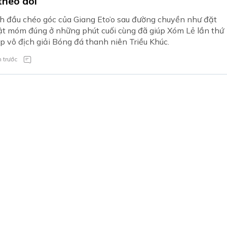
theo dõi
 đầu chéo góc của Giang Eto’o sau đường chuyền như đặt
t móm đúng ở những phút cuối cùng đã giúp Xóm Lẻ lần thứ
iếp vô địch giải Bóng đá thanh niên Triều Khúc.
 trước