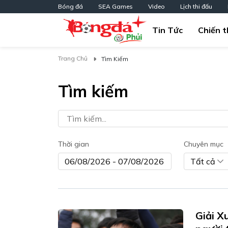
Bóng đá
SEA Games
Video
Lịch thi đấu
Tin Tức
Chiến t
Trang Chủ
Tìm Kiếm
Tìm kiếm
Thời gian
Chuyên mục
Tất cả
Giải X