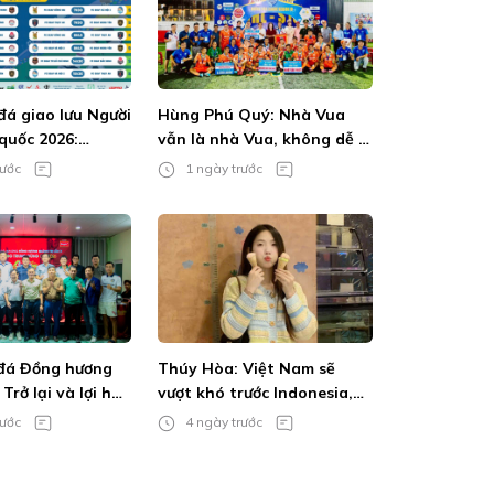
đá giao lưu Người
Hùng Phú Quý: Nhà Vua
quốc 2026:
vẫn là nhà Vua, không dễ bị
thanh vẫn bùng
lật đổ
rước
1 ngày trước
mê
 đá Đồng hương
Thúy Hòa: Việt Nam sẽ
Trở lại và lợi hại
vượt khó trước Indonesia,
mùa giải này sẽ là của MU
rước
4 ngày trước