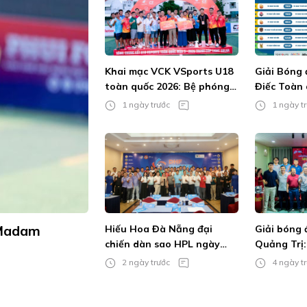
Khai mạc VCK VSports U18
Giải Bóng 
toàn quốc 2026: Bệ phóng
Điếc Toàn 
cho tài năng trẻ
Không âm 
1 ngày trước
1 ngày t
cháy đam 
 Madam
Hiếu Hoa Đà Nẵng đại
Giải bóng
chiến dàn sao HPL ngày
Quảng Trị: 
khai màn DHF Cup 2026
hơn xưa
2 ngày trước
4 ngày t