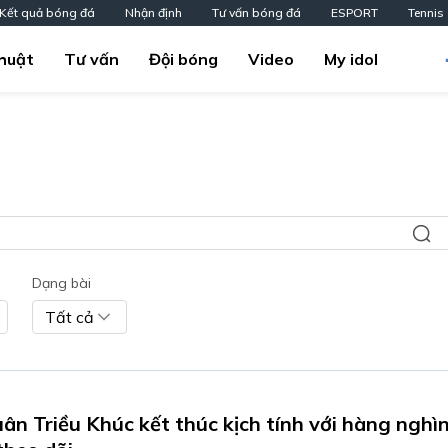
Kết quả bóng đá
Nhận định
Tư vấn bóng đá
ESPORT
Tennis
huật
Tư vấn
Đội bóng
Video
My idol
Dạng bài
Tất cả
uân Triều Khúc kết thúc kịch tính với hàng nghì