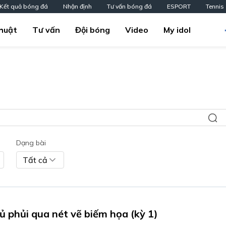
Kết quả bóng đá
Nhận định
Tư vấn bóng đá
ESPORT
Tennis
huật
Tư vấn
Đội bóng
Video
My idol
Dạng bài
Tất cả
ủ phủi qua nét vẽ biếm họa (kỳ 1)