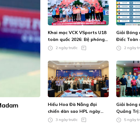
Khai mạc VCK VSports U18
Giải Bóng 
toàn quốc 2026: Bệ phóng
Điếc Toàn 
cho tài năng trẻ
Không âm 
2 ngày trước
2 ngày t
cháy đam 
 Madam
Hiếu Hoa Đà Nẵng đại
Giải bóng
chiến dàn sao HPL ngày
Quảng Trị: 
khai màn DHF Cup 2026
hơn xưa
3 ngày trước
5 ngày t