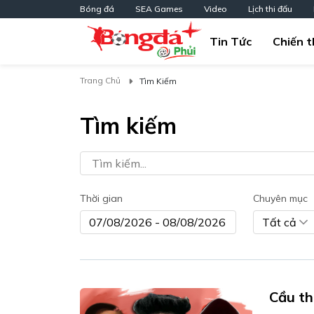
Bóng đá
SEA Games
Video
Lịch thi đấu
Tin Tức
Chiến t
Trang Chủ
Tìm Kiếm
Tìm kiếm
Thời gian
Chuyên mục
Tất cả
Cầu th