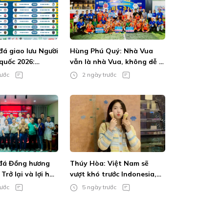
đá giao lưu Người
Hùng Phú Quý: Nhà Vua
quốc 2026:
vẫn là nhà Vua, không dễ bị
thanh vẫn bùng
lật đổ
rước
2 ngày trước
mê
 đá Đồng hương
Thúy Hòa: Việt Nam sẽ
Trở lại và lợi hại
vượt khó trước Indonesia,
mùa giải này sẽ là của MU
rước
5 ngày trước