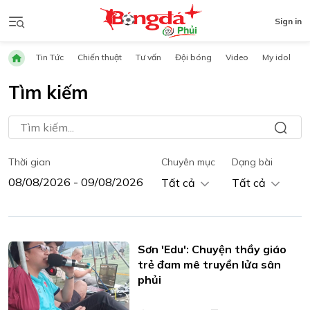
Sign in
Tin Tức
Chiến thuật
Tư vấn
Đội bóng
Video
My idol
Tìm kiếm
Thời gian
Chuyên mục
Dạng bài
Tất cả
Tất cả
Sơn 'Edu': Chuyện thầy giáo
trẻ đam mê truyền lửa sân
phủi