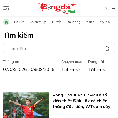
Sign in
Tin Tức
Chiến thuật
Tư vấn
Đội bóng
Video
My idol
Tìm kiếm
Thời gian
Chuyên mục
Dạng bài
Tất cả
Tất cả
Vòng 1 VCK VSC-S4: Xổ số
kiến thiết Đắk Lắk có chiến
thắng đầu tiên, WTeam sảy
chân trước Đại Từ