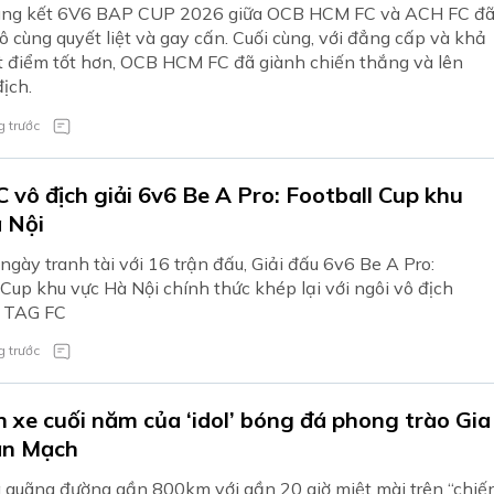
ung kết 6V6 BAP CUP 2026 giữa OCB HCM FC và ACH FC đ
vô cùng quyết liệt và gay cấn. Cuối cùng, với đẳng cấp và khả
 điểm tốt hơn, OCB HCM FC đã giành chiến thắng và lên
địch.
 trước
 vô địch giải 6v6 Be A Pro: Football Cup khu
 Nội
ngày tranh tài với 16 trận đấu, Giải đấu 6v6 Be A Pro:
 Cup khu vực Hà Nội chính thức khép lại với ngôi vô địch
ề TAG FC
 trước
 xe cuối năm của ‘idol’ bóng đá phong trào Gia
an Mạch
 quãng đường gần 800km với gần 20 giờ miệt mài trên “chiế