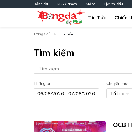
Bóng đá
SEA Games
Video
Lịch thi đấu
Tin Tức
Chiến t
Trang Chủ
Tìm Kiếm
Tìm kiếm
Thời gian
Chuyên mục
Tất cả
OCB H