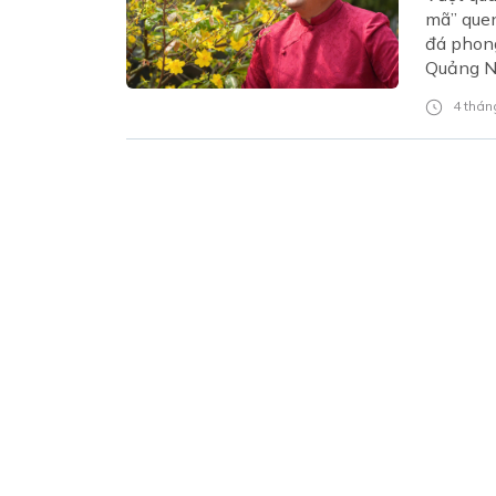
mã” quen
đá phong
Quảng N
4 tháng