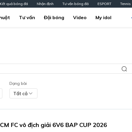
Kết quả bóng đá
Nhận định
Tư vấn bóng đá
ESPORT
Tennis
huật
Tư vấn
Đội bóng
Video
My idol
Dạng bài
Tất cả
CM FC vô địch giải 6V6 BAP CUP 2026