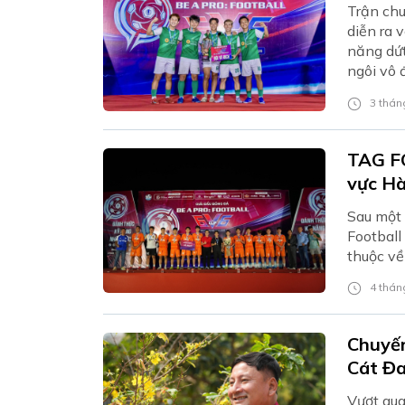
Trận ch
diễn ra 
năng dứt
ngôi vô 
3 tháng
TAG FC
vực Hà
Sau một 
Football
thuộc v
4 tháng
Chuyến
Cát Đ
Vượt qua