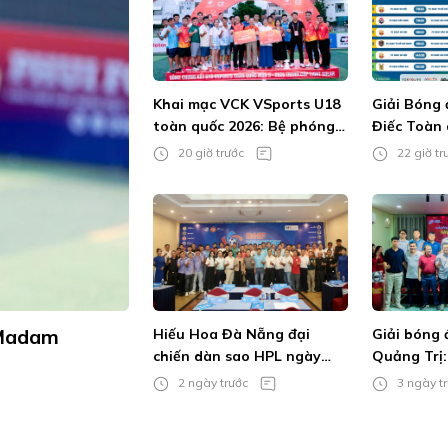
Khai mạc VCK VSports U18
Giải Bóng 
toàn quốc 2026: Bệ phóng
Điếc Toàn 
cho tài năng trẻ
Không âm 
20 giờ trước
22 giờ tr
cháy đam 
 Madam
Hiếu Hoa Đà Nẵng đại
Giải bóng
chiến dàn sao HPL ngày
Quảng Trị: 
khai màn DHF Cup 2026
hơn xưa
2 ngày trước
3 ngày t