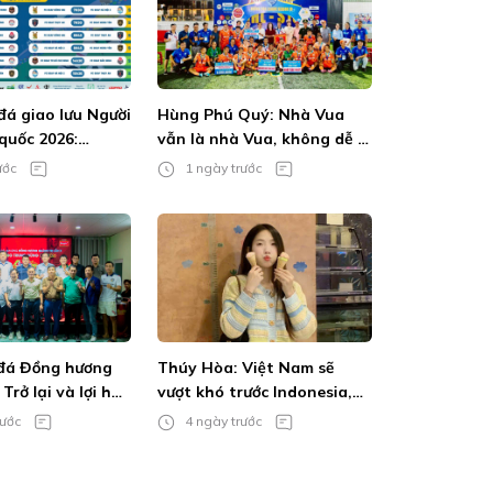
đá giao lưu Người
Hùng Phú Quý: Nhà Vua
quốc 2026:
vẫn là nhà Vua, không dễ bị
thanh vẫn bùng
lật đổ
ước
1 ngày trước
mê
 đá Đồng hương
Thúy Hòa: Việt Nam sẽ
Trở lại và lợi hại
vượt khó trước Indonesia,
mùa giải này sẽ là của MU
rước
4 ngày trước