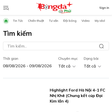
Sign in
Tin Tức
Chiến thuật
Tư vấn
Đội bóng
Video
My idol
Tìm kiếm
Thời gian
Chuyên mục
Dạng bài
Tất cả
Tất cả
Highlight Ford Hà Nội 4-1 FC
Nhị Khê (Chung kết cúp Đại
Kim lần 4)