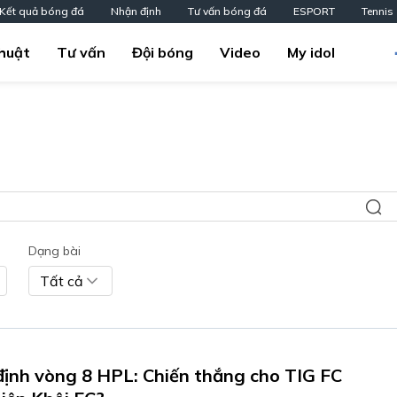
Kết quả bóng đá
Nhận định
Tư vấn bóng đá
ESPORT
Tennis
huật
Tư vấn
Đội bóng
Video
My idol
Dạng bài
Tất cả
ịnh vòng 8 HPL: Chiến thắng cho TIG FC