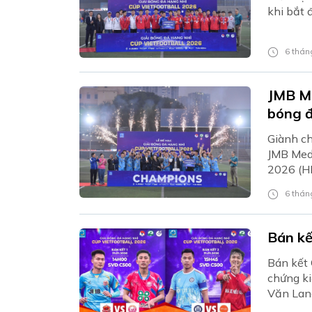
khi bắt 
6 tháng
JMB Me
bóng đ
Giành ch
JMB Medi
2026 (H
6 tháng
Bán kế
Bán kết 
chứng ki
Văn Lang