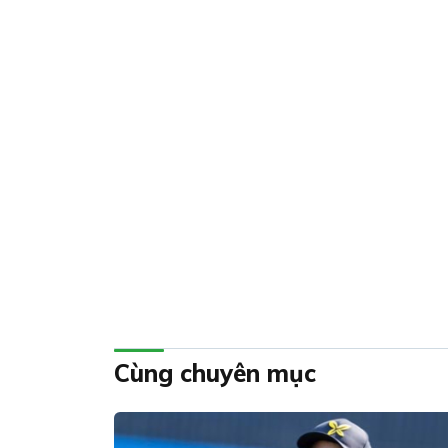
Cùng chuyên mục