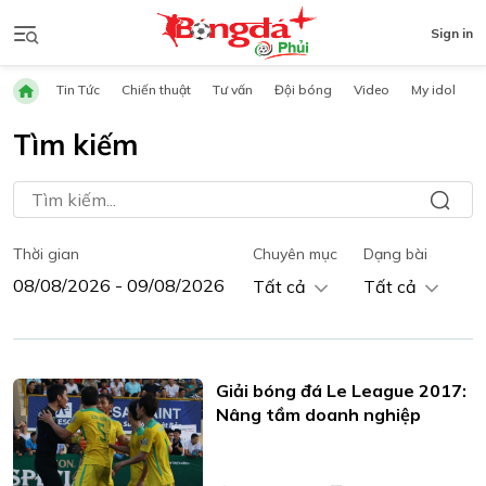
Sign in
Tin Tức
Chiến thuật
Tư vấn
Đội bóng
Video
My idol
Tìm kiếm
Thời gian
Chuyên mục
Dạng bài
Tất cả
Tất cả
Giải bóng đá Le League 2017:
Nâng tầm doanh nghiệp