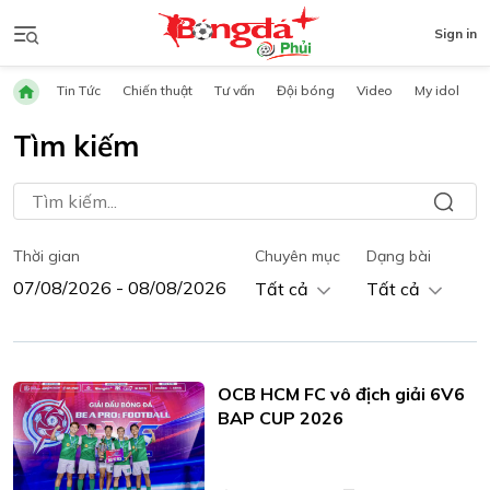
Sign in
Tin Tức
Chiến thuật
Tư vấn
Đội bóng
Video
My idol
Tìm kiếm
Thời gian
Chuyên mục
Dạng bài
Tất cả
Tất cả
OCB HCM FC vô địch giải 6V6
BAP CUP 2026