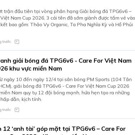
ợt trận đầu tiên tại vòng phân hạng Giải bóng đá TPG6v6 –
 Việt Nam Cup 2026, 3 cái tên đã sớm giành được tấm vé và
kết bao gồm: Thảo Vy Organic, Ta Pha Nghĩa Kỳ và Hổ Phủi
 trước
ranh giải bóng đá TPG6v6 - Care For Việt Nam
026 khu vực miền Nam
từ ngày 10 đến ngày 12/4 tại sân bóng PM Sports (104 Tân
HCM), giải bóng đá TPG6v6 - Care For Việt Nam Cup 2026
miền Nam quy tụ 12 đội bóng mạnh, hứa hẹn tạo ra những
 hấp dẫn, kịch tính.
 trước
n 12 ‘anh tài’ góp mặt tại TPG6v6 – Care For