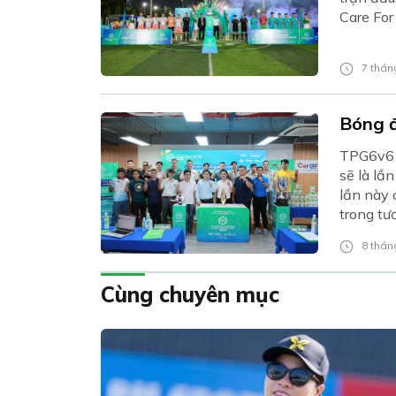
Care For
7 tháng
Bóng đ
TPG6v6 
sẽ là lầ
lần này 
trong tươ
8 tháng
Cùng chuyên mục