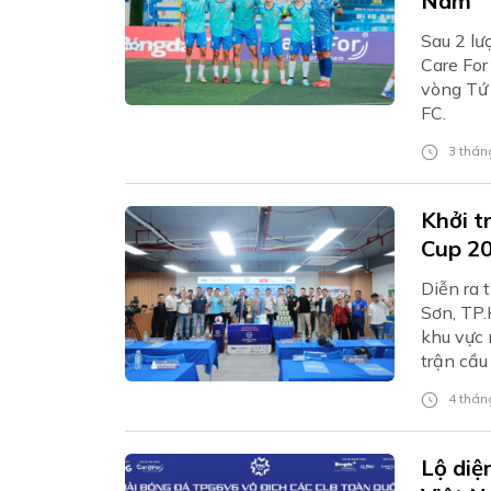
Nam
Sau 2 lư
Care For
vòng Tứ 
FC.
3 tháng
Khởi t
Cup 2
Diễn ra 
Sơn, TP.
khu vực 
trận cầu
4 tháng
Lộ diệ