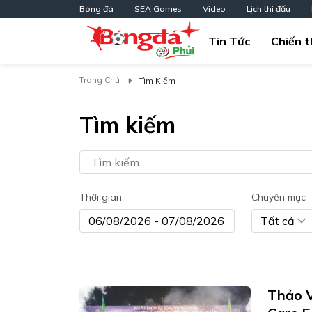
Bóng đá
SEA Games
Video
Lịch thi đấu
Tin Tức
Chiến t
Trang Chủ
Tìm Kiếm
Tìm kiếm
Thời gian
Chuyên mục
Tất cả
Thảo V