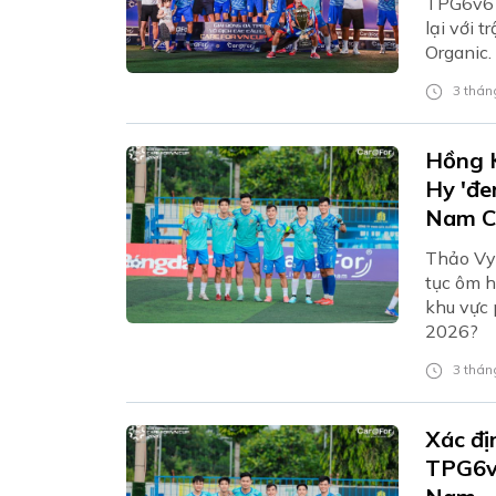
TPG6v6 
lại với 
Organic.
3 tháng
Hồng K
Hy 'đe
Nam C
Thảo Vy 
tục ôm h
khu vực 
2026?
3 tháng
Xác đị
TPG6v6