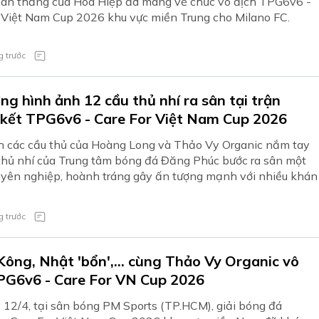
bàn thắng của Hòa Hiệp đã mang về chức vô địch TPG6v6 -
 Việt Nam Cup 2026 khu vực miền Trung cho Milano FC.
 trước
ng hình ảnh 12 cầu thủ nhí ra sân tại trận
chung kết TPG6v6 - Care For Việt Nam Cup 2026
h các cầu thủ của Hoàng Long và Thảo Vy Organic nắm tay
thủ nhí của Trung tâm bóng đá Đăng Phúc bước ra sân một
yên nghiệp, hoành tráng gây ấn tượng mạnh với nhiều khán
 trước
ông, Nhật 'bổn',... cùng Thảo Vy Organic vô
PG6v6 - Care For VN Cup 2026
 12/4, tại sân bóng PM Sports (TP.HCM), giải bóng đá