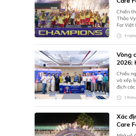
Care F
Chiến th
Thảo Vy 
For Việt
4 ngày
Vòng c
2026: 
Chiều ng
và xếp l
địch các
1 tháng
Xác đị
Care F
Nhà vô đ