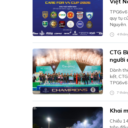
Việt N
TPG6v6 
quy tụ c
Nguyên.
4 tháng
CTG Bì
người 
Dành thắ
kết, CTG
TPG6v6 
7 tháng
Khai m
Chiều 14
trận đấu