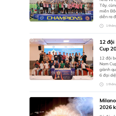
Tây, cùn
miền Bắc
diễn ra 
1 tháng
12 đội
Cup 20
12 đội b
Nam Cup 
giành qu
6 đại di
Trung.
1 tháng
Milano
2026 k