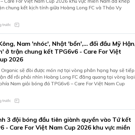
– Care For Việt Nam Cup 2026 khu vực miền Nam đã khép
trận chung kết kịch tính giữa Hoàng Long FC và Thảo Vy
 trước
ông, Nam 'nhóc', Nhật 'bổn',... đối đầu Mỹ Hận
n' ở trận chung kết TPG6v6 - Care For Việt
up 2026
Organic sẽ đòi được món nợ tại vòng phân hạng hay sẽ tiếp
ận để rồi phải nhìn Hoàng Long FC đăng quang tại vòng loại
phía Nam giải bóng đá TPG6v6 – Care For Việt Nam Cup
 trước
nh 3 đội bóng đầu tiên giành quyền vào Tứ kết
 - Care For Việt Nam Cup 2026 khu vực miền