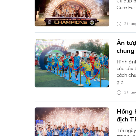
Cú đúp 
Care For
2 tháng
Ấn tượ
Hình ản
các cầu 
cách chu
giả.
3 tháng
Hồng K
địch T
Tối ngày