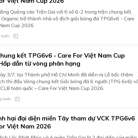
or Việt Nam Cup 2026
ắng Quảng cáo Trần Gia với tỉ số 6-2 trong trận chung kết,
Organic trở thành nhà vô địch giải bóng đá TPG6v6 - Care
 Nam Cup 2026.
 trước
hung kết TPG6v6 - Care For Việt Nam Cup
Hấp dẫn từ vòng phân hạng
ày 3/7, tại Thành phố Hồ Chí Minh đã diễn ra Lễ bốc thăm
ịch thi đấu Vòng chung kết Giải bóng đá 6 người (TPG 6v6) v
 CLB toàn quốc – Care For Việt Nam Cup 2026.
 trước
nh hại đại diện miền Tây tham dự VCK TPG6v6
or Việt Nam 2026
ịch Lộc Phát Phúc và á quân Trần Gia là 2 đại diện của miền