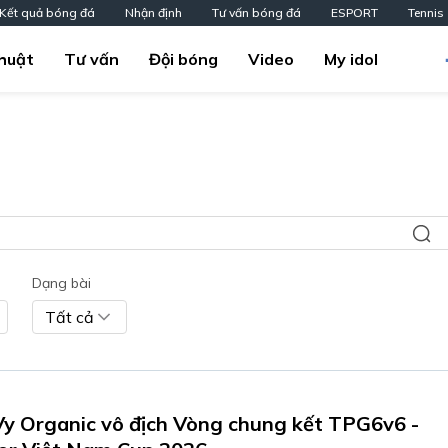
Kết quả bóng đá
Nhận định
Tư vấn bóng đá
ESPORT
Tennis
huật
Tư vấn
Đội bóng
Video
My idol
Dạng bài
Tất cả
y Organic vô địch Vòng chung kết TPG6v6 -