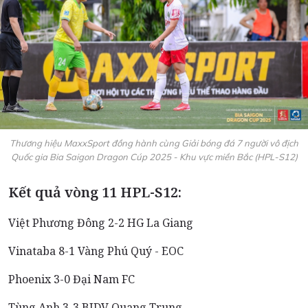
Thương hiệu MaxxSport đồng hành cùng Giải bóng đá 7 người vô địch
Quốc gia Bia Saigon Dragon Cúp 2025 - Khu vực miền Bắc (HPL-S12)
Kết quả vòng 11 HPL-S12:
Việt Phương Đông 2-2 HG La Giang
Vinataba 8-1 Vàng Phú Quý - EOC
Phoenix 3-0 Đại Nam FC
Tùng Anh 3-3 BIDV Quang Trung