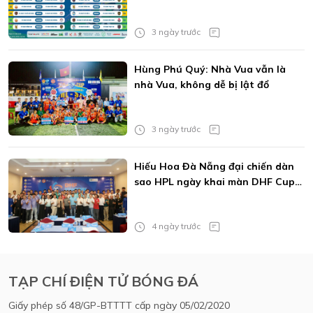
vẫn bùng cháy đam mê
3 ngày trước
Hùng Phú Quý: Nhà Vua vẫn là
nhà Vua, không dễ bị lật đổ
3 ngày trước
Hiếu Hoa Đà Nẵng đại chiến dàn
sao HPL ngày khai màn DHF Cup
2026
4 ngày trước
TẠP CHÍ ĐIỆN TỬ BÓNG ĐÁ
Giấy phép số 48/GP-BTTTT cấp ngày 05/02/2020