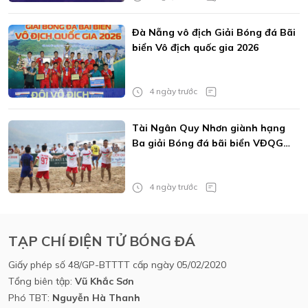
Đà Nẵng vô địch Giải Bóng đá Bãi
biển Vô địch quốc gia 2026
4 ngày trước
Tài Ngân Quy Nhơn giành hạng
Ba giải Bóng đá bãi biển VĐQG
2026
4 ngày trước
TẠP CHÍ ĐIỆN TỬ BÓNG ĐÁ
Giấy phép số 48/GP-BTTTT cấp ngày 05/02/2020
Tổng biên tập:
Vũ Khắc Sơn
Phó TBT:
Nguyễn Hà Thanh