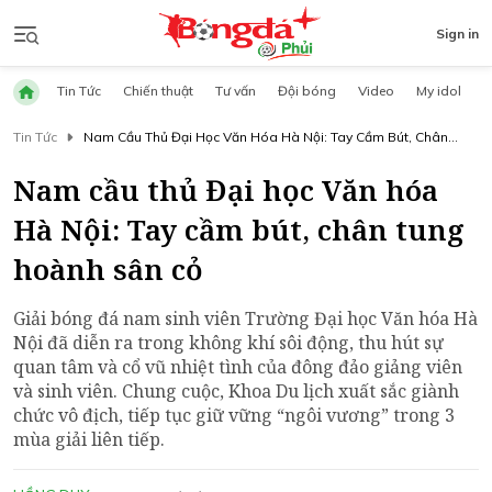
Sign in
Tin Tức
Chiến thuật
Tư vấn
Đội bóng
Video
My idol
Tin Tức
Nam Cầu Thủ Đại Học Văn Hóa Hà Nội: Tay Cầm Bút, Chân
Tung Hoành Sân Cỏ
Nam cầu thủ Đại học Văn hóa
Hà Nội: Tay cầm bút, chân tung
hoành sân cỏ
Giải bóng đá nam sinh viên Trường Đại học Văn hóa Hà
Nội đã diễn ra trong không khí sôi động, thu hút sự
quan tâm và cổ vũ nhiệt tình của đông đảo giảng viên
và sinh viên. Chung cuộc, Khoa Du lịch xuất sắc giành
chức vô địch, tiếp tục giữ vững “ngôi vương” trong 3
mùa giải liên tiếp.