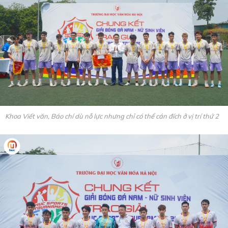
Khoa Viết văn, Báo chí dù nỗ lực nhưng chỉ có thể cán đích ở vị trí thứ 2