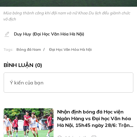
Mùa bóng thành công khi đội nam và nữ Khoa Du lịch đểu giành chức
vô địch
Duy Huy (Đại Học Văn Hóa Hà Nội)
Tags:
Bóng đá Nam
/
Đại Học Văn Hóa Hà Nội
BÌNH LUẬN (0)
Ý kiến của bạn
Nhận định bóng đá Học viện
Ngân Hàng vs Đại học Văn hóa
Hà Nội, 15h45 ngày 28/6: Trận
cầu sinh tử