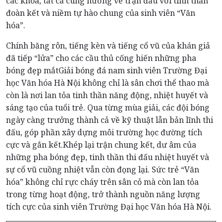
các khoa, tất cả cùng hướng về trận đấu với tinh thần
đoàn kết và niềm tự hào chung của sinh viên “Văn
hóa”.
Chính băng rôn, tiếng kèn và tiếng cổ vũ của khán giả
đã tiếp “lửa” cho các cầu thủ cống hiến những pha
bóng đẹp mắtGiải bóng đá nam sinh viên Trường Đại
học Văn hóa Hà Nội không chỉ là sân chơi thể thao mà
còn là nơi lan tỏa tinh thần năng động, nhiệt huyết và
sáng tạo của tuổi trẻ. Qua từng mùa giải, các đội bóng
ngày càng trưởng thành cả về kỹ thuật lẫn bản lĩnh thi
đấu, góp phần xây dựng môi trường học đường tích
cực và gắn kết.Khép lại trận chung kết, dư âm của
những pha bóng đẹp, tinh thần thi đấu nhiệt huyết và
sự cổ vũ cuồng nhiệt vẫn còn đọng lại. Sức trẻ “Văn
hóa” không chỉ rực cháy trên sân cỏ mà còn lan tỏa
trong từng hoạt động, trở thành nguồn năng lượng
tích cực của sinh viên Trường Đại học Văn hóa Hà Nội.