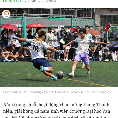
HỒNG DUY
10:48 - 26/03/2026
Các nam cầu thủ trường Đại học Văn Hóa Hà Nội tung hoành sân cỏ
Nằm trong chuỗi hoạt động chào mừng tháng Thanh
niên, giải bóng đá nam sinh viên Trường Đại học Văn
hóa Hà Nội được tổ chức với mục đích xây dựng tinh