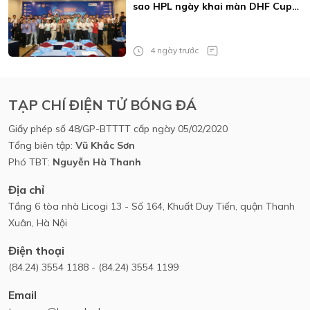
sao HPL ngày khai màn DHF Cup
2026
4 ngày trước
TẠP CHÍ ĐIỆN TỬ BÓNG ĐÁ
Giấy phép số 48/GP-BTTTT cấp ngày 05/02/2020
Tổng biên tập:
Vũ Khắc Sơn
Phó TBT:
Nguyễn Hà Thanh
Địa chỉ
Tầng 6 tòa nhà Licogi 13 - Số 164, Khuất Duy Tiến, quận Thanh
Xuân, Hà Nội
Điện thoại
(84.24) 3554 1188 - (84.24) 3554 1199
Email