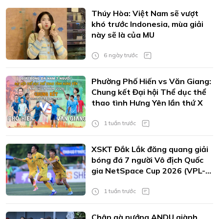
Thúy Hòa: Việt Nam sẽ vượt
khó trước Indonesia, mùa giải
này sẽ là của MU
6 ngày trước
Phường Phố Hiến vs Văn Giang:
Chung kết Đại hội Thể dục thể
thao tình Hưng Yên lần thứ X
1 tuần trước
XSKT Đắk Lắk đăng quang giải
bóng đá 7 người Vô địch Quốc
gia NetSpace Cup 2026 (VPL-
S7)
1 tuần trước
Chân gà nướng ANDU giành