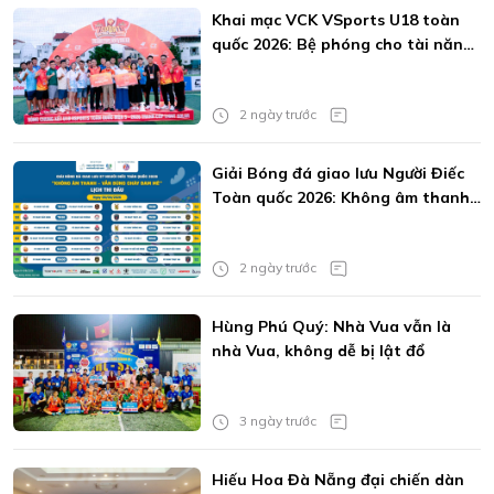
Khai mạc VCK VSports U18 toàn
quốc 2026: Bệ phóng cho tài năng
trẻ
2 ngày trước
Giải Bóng đá giao lưu Người Điếc
Toàn quốc 2026: Không âm thanh
vẫn bùng cháy đam mê
2 ngày trước
Hùng Phú Quý: Nhà Vua vẫn là
nhà Vua, không dễ bị lật đổ
3 ngày trước
Hiếu Hoa Đà Nẵng đại chiến dàn