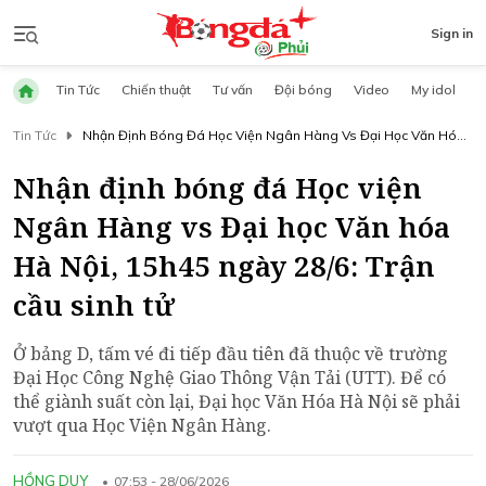
Sign in
Tin Tức
Chiến thuật
Tư vấn
Đội bóng
Video
My idol
Tin Tức
Nhận Định Bóng Đá Học Viện Ngân Hàng Vs Đại Học Văn Hóa
Hà Nội, 15h45 Ngày 28/6: Trận Cầu Sinh Tử
Nhận định bóng đá Học viện
Ngân Hàng vs Đại học Văn hóa
Hà Nội, 15h45 ngày 28/6: Trận
cầu sinh tử
Ở bảng D, tấm vé đi tiếp đầu tiên đã thuộc về trường
Đại Học Công Nghệ Giao Thông Vận Tải (UTT). Để có
thể giành suất còn lại, Đại học Văn Hóa Hà Nội sẽ phải
vượt qua Học Viện Ngân Hàng.
HỒNG DUY
07:53 - 28/06/2026