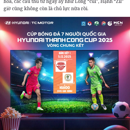
hóa, các cầu thủ từ ngày ấy như Long “củi”, Hạnh “Zil”
giờ cũng không còn là chủ lực nữa rồi.