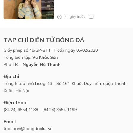
của MU
4 ngày trước
TẠP CHÍ ĐIỆN TỬ BÓNG ĐÁ
Giấy phép số 48/GP-BTTTT cấp ngày 05/02/2020
Tổng biên tập:
Vũ Khắc Sơn
Phó TBT:
Nguyễn Hà Thanh
Địa chỉ
Tầng 6 tòa nhà Licogi 13 - Số 164, Khuất Duy Tiến, quận Thanh
Xuân, Hà Nội
Điện thoại
(84.24) 3554 1188 - (84.24) 3554 1199
Email
toasoan@bongdaplus.vn