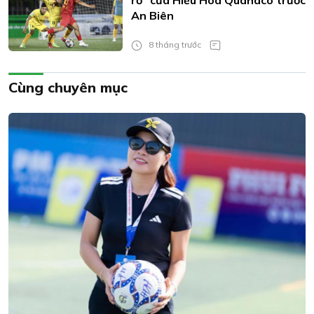
An Biên
8 tháng trước
Cùng chuyên mục