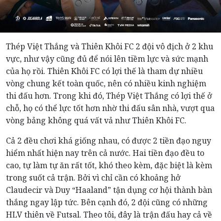
Thép Việt Thắng và Thiên Khôi FC 2 đội vô địch ở 2 khu
vực, như vậy cũng đủ để nói lên tiềm lực và sức mạnh
của họ rồi. Thiên Khôi FC có lợi thế là tham dự nhiều
vòng chung kết toàn quốc, nên có nhiều kinh nghiệm
thi đấu hơn. Trong khi đó, Thép Việt Thắng có lợi thế ở
chỗ, họ có thể lực tốt hơn nhờ thi đấu sân nhà, vượt qua
vòng bảng không quá vất vả như Thiên Khôi FC.
Cả 2 đều chơi khá giống nhau, có được 2 tiền đạo nguy
hiểm nhất hiện nay trên cả nước. Hai tiền đạo đều to
cao, tự làm tự ăn rất tốt, khó theo kèm, đặc biệt là kèm
trong suốt cả trận. Bởi vì chỉ cần có khoảng hở
Claudecir và Duy “Haaland” tận dụng cơ hội thành bàn
thắng ngay lập tức. Bên cạnh đó, 2 đội cũng có những
HLV thiên về Futsal. Theo tôi, đây là trận đấu hay cả về