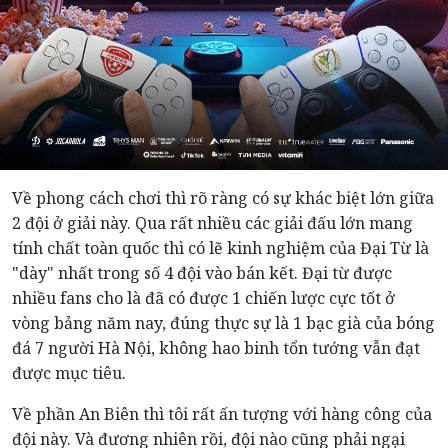
Về phong cách chơi thì rõ ràng có sự khác biệt lớn giữa
2 đội ở giải này. Qua rất nhiều các giải đấu lớn mang
tính chất toàn quốc thì có lẽ kinh nghiệm của Đại Từ là
"dày" nhất trong số 4 đội vào bán kết. Đại từ được
nhiều fans cho là đã có được 1 chiến lược cực tốt ở
vòng bảng năm nay, đúng thực sự là 1 bạc già của bóng
đá 7 người Hà Nội, không hao binh tổn tướng vẫn đạt
được mục tiêu.
Về phần An Biên thì tôi rất ấn tượng với hàng công của
đội này. Và đương nhiên rồi, đội nào cũng phải ngại