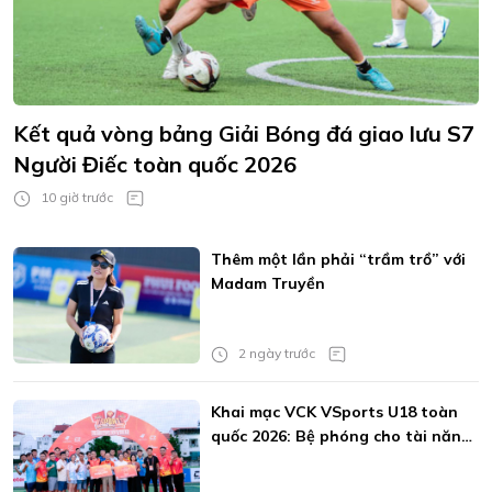
Kết quả vòng bảng Giải Bóng đá giao lưu S7
Người Điếc toàn quốc 2026
10 giờ trước
Thêm một lần phải “trầm trồ” với
Madam Truyền
2 ngày trước
Khai mạc VCK VSports U18 toàn
quốc 2026: Bệ phóng cho tài năng
trẻ