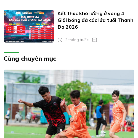
Kết thúc khó lường ở vòng 4
Giải bóng đá các lứa tuổi Thanh
Đa 2026
2 tháng trước
Cùng chuyên mục