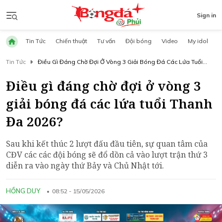
Sign in
Tin Tức
Chiến thuật
Tư vấn
Đội bóng
Video
My idol
Tin Tức
Điều Gì Đáng Chờ Đợi Ở Vòng 3 Giải Bóng Đá Các Lứa Tuổi
Thanh Đa 2026?
Điều gì đáng chờ đợi ở vòng 3
giải bóng đá các lứa tuổi Thanh
Đa 2026?
Sau khi kết thúc 2 lượt đấu đầu tiên, sự quan tâm của
CĐV các các đội bóng sẽ đổ dồn cả vào lượt trận thứ 3
diễn ra vào ngày thứ Bảy và Chủ Nhật tới.
HỒNG DUY
08:52 - 15/05/2026