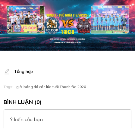
Tổng hợp
Tags:
giải bóng đá các lứa tuổi Thanh Đa 2026
BÌNH LUẬN (0)
Ý kiến của bạn