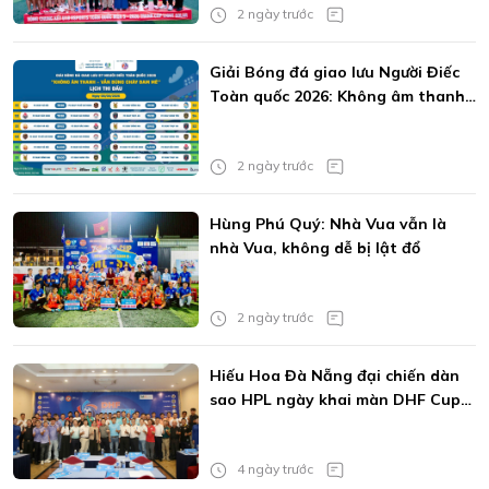
2 ngày trước
Giải Bóng đá giao lưu Người Điếc
Toàn quốc 2026: Không âm thanh
vẫn bùng cháy đam mê
2 ngày trước
Hùng Phú Quý: Nhà Vua vẫn là
nhà Vua, không dễ bị lật đổ
2 ngày trước
Hiếu Hoa Đà Nẵng đại chiến dàn
sao HPL ngày khai màn DHF Cup
2026
4 ngày trước