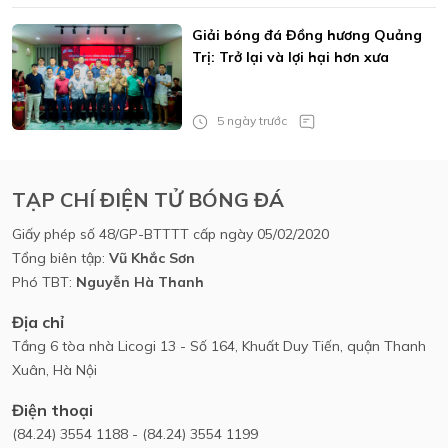
Giải bóng đá Đồng hương Quảng
Trị: Trở lại và lợi hại hơn xưa
5 ngày trước
TẠP CHÍ ĐIỆN TỬ BÓNG ĐÁ
Giấy phép số 48/GP-BTTTT cấp ngày 05/02/2020
Tổng biên tập:
Vũ Khắc Sơn
Phó TBT:
Nguyễn Hà Thanh
Địa chỉ
Tầng 6 tòa nhà Licogi 13 - Số 164, Khuất Duy Tiến, quận Thanh
Xuân, Hà Nội
Điện thoại
(84.24) 3554 1188 - (84.24) 3554 1199