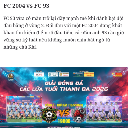
FC 2004 vs FC 93
FC 93 vừa có màn trở lại đầy mạnh mẽ khi đánh bại đội
đầu bảng ở vòng 2. Đối đầu với một FC 2004 đang khát
khao tìm kiếm điểm số đầu tiên, các đàn anh 93 cần giữ
vững sự kỷ luật nếu không muốn chịu bất ngờ từ
những chú Khỉ.