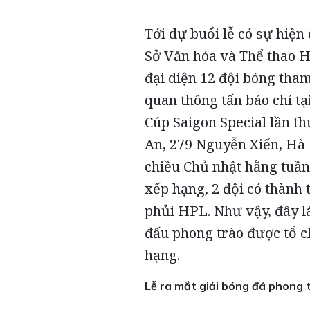
Tới dự buổi lễ có sự hiệ
Sở Văn hóa và Thể thao Hà 
đại diện 12 đội bóng tham
quan thông tấn báo chí tạ
Cúp Saigon Special lần t
An, 279 Nguyễn Xiển, Hà N
chiều Chủ nhật hằng tuần,
xếp hạng, 2 đội có thành 
phủi HPL. Như vậy, đây là
đấu phong trào được tổ c
hạng.
Lễ ra mắt giải bóng đá phong 