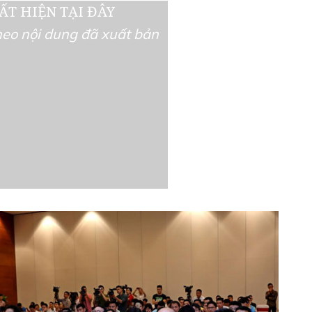
ẤT HIỆN TẠI ĐÂY
theo nội dung đã xuất bản