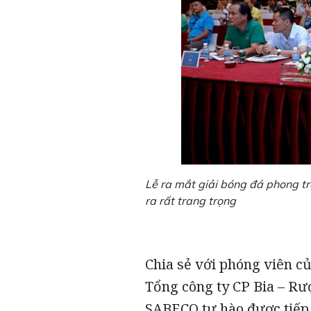
Lễ ra mắt giải bóng đá phong t
ra rất trang trọng
Chia sẻ với phóng viên c
Tổng công ty CP Bia – Rư
SABECO tự hào được tiếp t