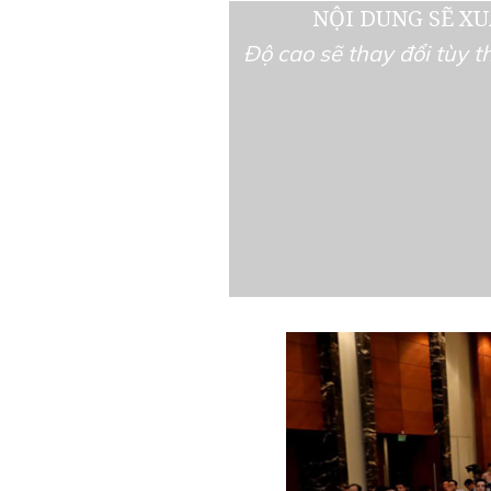
NỘI DUNG SẼ XU
Độ cao sẽ thay đổi tùy 