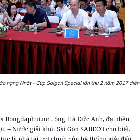
rào hạng Nhất - Cúp Saigon Special lần thứ 2 năm 2017 diễn
ủa Bongdaphui.net, ông Hà Đức Anh, đại diện
ợu – Nước giải khát Sài Gòn SABECO cho biết,
ục là nhà tài trợ chính của hệ thống giải đấu,