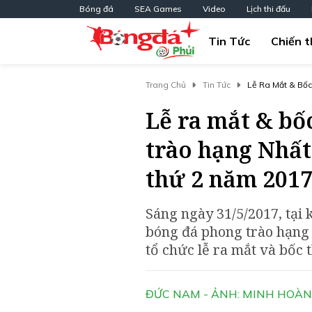
Bóng đá
SEA Games
Video
Lịch thi đấu
Tin Tức
Chiến t
Trang Chủ
Tin Tức
Lễ Ra Mắt & Bốc
Năm 2017
Lễ ra mắt & bố
trào hạng Nhất
thứ 2 năm 201
Sáng ngày 31/5/2017, tại
bóng đá phong trào hạng 
tổ chức lễ ra mắt và bốc t
ĐỨC NAM - ẢNH: MINH HOÀ