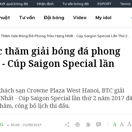
Kết quả bóng đá
Nhận định
Tư vấn bóng đá
ESPORT
Tennis
huật
Tư vấn
Đội bóng
Video
My idol
 Thăm Giải Bóng Đá Phong Trào Hạng Nhất - Cúp Saigon Special Lần Thứ 2
c thăm giải bóng đá phong
 - Cúp Saigon Special lần
7
 khách sạn Crowne Plaza West Hanoi, BTC giải
Nhất - Cúp Saigon Special lần thứ 2 năm 2017 đ
hăm, công bố lịch thi đấu.
A
A
A
NG
15:00 - 31/05/2017