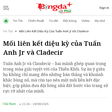
Sign in
Tin Tức
Chiến thuật
Tư vấn
Đội bóng
Video
My idol
Tin Tức
Mối Liên Kết Diệu Kỳ Của Tuấn Anh Jr Và Cladecir
Mối liên kết diệu kỳ của Tuấn
Anh Jr và Cladecir
Tuấn Anh Jr và Claudecir – hai mảnh ghép quan trọng
trong mùa giải tuyệt vời của Thiên Khôi. Sự ăn ý giữa
họ không chỉ mang đến những bàn thắng và khoảnh
khắc bùng nổ, mà còn tạo nên một mối liên kết đặc
biệt, góp phần đưa đội bóng nhà đất bước vào trang sử
rực rỡ nhất của mình.
Hải Nam
21:26 - 19/08/2025