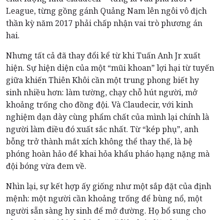
League, từng gồng gánh Quảng Nam lên ngôi vô địch
thần kỳ năm 2017 phải chấp nhận vai trò phương án
hai.
Nhưng tất cả đã thay đổi kể từ khi Tuấn Anh Jr xuất
hiện. Sự hiện diện của một “mũi khoan” lợi hại từ tuyến
giữa khiến Thiên Khôi cần một trung phong biết hy
sinh nhiều hơn: làm tường, chạy chỗ hút người, mở
khoảng trống cho đồng đội. Và Claudecir, với kinh
nghiệm dạn dày cùng phẩm chất của mình lại chính là
người làm điều đó xuất sắc nhất. Từ “kép phụ”, anh
bỗng trở thành mắt xích không thể thay thế, là bệ
phóng hoàn hảo để khai hỏa khẩu pháo hạng nặng mà
đội bóng vừa đem về.
Nhìn lại, sự kết hợp ấy giống như một sắp đặt của định
mệnh: một người cần khoảng trống để bùng nổ, một
người sẵn sàng hy sinh để mở đường. Họ bổ sung cho