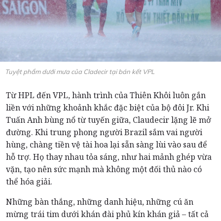
Tuyệt phẩm dưới mưa của Cladecir tại bán kết VPL
Từ HPL đến VPL, hành trình của Thiên Khôi luôn gắn
liền với những khoảnh khắc đặc biệt của bộ đôi Jr. Khi
Tuấn Anh bùng nổ từ tuyến giữa, Claudecir lặng lẽ mở
đường. Khi trung phong người Brazil sắm vai người
hùng, chàng tiền vệ tài hoa lại sẵn sàng lùi vào sau để
hỗ trợ. Họ thay nhau tỏa sáng, như hai mảnh ghép vừa
vặn, tạo nên sức mạnh mà không một đối thủ nào có
thể hóa giải.
Những bàn thắng, những danh hiệu, những cú ăn
mừng trái tim dưới khán đài phủ kín khán giả – tất cả