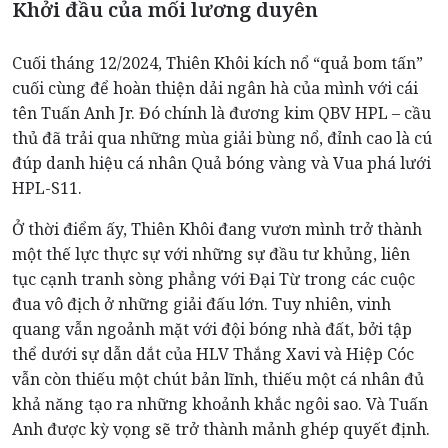
Khởi đầu của mối lương duyên
Cuối tháng 12/2024, Thiên Khôi kích nổ “quả bom tấn”
cuối cùng để hoàn thiện dải ngân hà của mình với cái
tên Tuấn Anh Jr. Đó chính là đương kim QBV HPL – cầu
thủ đã trải qua những mùa giải bùng nổ, đỉnh cao là cú
đúp danh hiệu cá nhân Quả bóng vàng và Vua phá lưới
HPL-S11.
Ở thời điểm ấy, Thiên Khôi đang vươn mình trở thành
một thế lực thực sự với những sự đầu tư khủng, liên
tục cạnh tranh sòng phẳng với Đại Từ trong các cuộc
đua vô địch ở những giải đấu lớn. Tuy nhiên, vinh
quang vẫn ngoảnh mặt với đội bóng nhà đất, bởi tập
thể dưới sự dẫn dắt của HLV Thắng Xavi và Hiệp Cóc
vẫn còn thiếu một chút bản lĩnh, thiếu một cá nhân đủ
khả năng tạo ra những khoảnh khắc ngôi sao. Và Tuấn
Anh được kỳ vọng sẽ trở thành mảnh ghép quyết định.