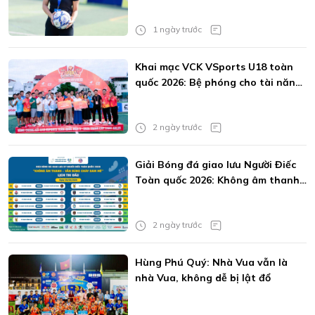
1 ngày trước
Khai mạc VCK VSports U18 toàn
quốc 2026: Bệ phóng cho tài năng
trẻ
2 ngày trước
Giải Bóng đá giao lưu Người Điếc
Toàn quốc 2026: Không âm thanh
vẫn bùng cháy đam mê
2 ngày trước
Hùng Phú Quý: Nhà Vua vẫn là
nhà Vua, không dễ bị lật đổ