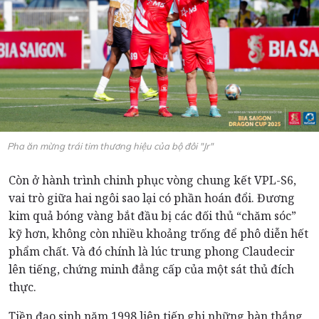
Pha ăn mừng trái tim thương hiệu của bộ đôi "Jr"
Còn ở hành trình chinh phục vòng chung kết VPL-S6,
vai trò giữa hai ngôi sao lại có phần hoán đổi. Đương
kim quả bóng vàng bắt đầu bị các đối thủ “chăm sóc”
kỹ hơn, không còn nhiều khoảng trống để phô diễn hết
phẩm chất. Và đó chính là lúc trung phong Claudecir
lên tiếng, chứng minh đẳng cấp của một sát thủ đích
thực.
Tiền đạo sinh năm 1998 liên tiếp ghi những bàn thắng