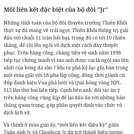
Mối liên kết đặc biệt của bộ đôi "Jr"
Những tính toán của bộ đôi thuyền trưởng Thiên Khôi
thực sự đã mang về trái ngọt. Thiên Khôi thống trị giải
đấu với chuỗi 11 trận bất bại, trong đó có tới 10 chiến
thắng, để rồi lên ngôi vô địch một cách đầy thuyết
phục. Trên hàng công, chàng tiền vệ sinh năm 1998
tiếp tục chứng minh vì sao anh được coi là ngôi sao lớn
nhất của bóng đá sân 7 khi tự phá kỷ lục ghi bàn trong
một mùa giải với 18 pha lập công, đồng thời giành cú
đúp danh hiệu Vua phá lưới và Quả bóng vàng HPL-
S12 lần thứ hai liên tiếp. Cạnh bên anh, đối tác ăn ý
trên hàng công cũng kịp để lại dấu ấn với những bàn
thắng quan trọng, góp phần quyết định vào chức vô
địch lịch sử.
Và chính ở mùa giải ấy, “mối liên kết diệu kỳ” giữa
Tuấn Anh Jr và Claudecir Jr đã trở thành biểu tượng.