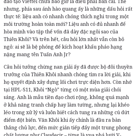
đào tạo Viettel chưa bao giờ là điều phải bàn cãi. Thế
nhưng, phía sau ánh hào quang ấy là những dấu hỏi rất
thực tế: liệu anh có nhanh chóng thích nghi trong một
môi trường hoàn toàn mới? Liệu anh có đủ nhanh để
hòa mình vào tập thể vốn đã dày đặc ngôi sao của
Thiên Khôi? Và trên hết, câu hỏi lớn nhất vẫn còn bỏ
ngỏ: ai sẽ là bệ phóng để kích hoạt khẩu pháo hạng
nặng mang tên Tuấn Anh Jr?
Câu hỏi tưởng chừng nan giải ấy đã được bộ đôi thuyền
trưởng của Thiên Khôi nhanh chóng tìm ra lời giải, khi
họ quyết định xây dựng lối chơi trực diện hơn. Còn nhớ
tại HPL-S11, Khôi “Ngò” từng có một mùa giải chói
sáng. Anh là mẫu tiền đạo chơi rộng, không quá mạnh
ở khả năng tranh chấp hay làm tường, nhưng lại khéo
léo trong xử lý và luôn biết cách tung ra những cú dứt
điểm đột biến. Văn Khôi khi ấy chính là đầu ra bàn
thắng chủ lực, đến mức gián tiếp đẩy một trung phong
chất lượng như Claudecir – từng là vua phá lưới V-