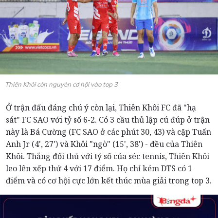
Thiên Khôi còn nguyên cơ hội vào top 3
Ở trận đấu đáng chú ý còn lại, Thiên Khôi FC đã "hạ
sát" FC SAO với tỷ số 6-2. Có 3 cầu thủ lập cú đúp ở trận
này là Bá Cường (FC SAO ở các phút 30, 43) và cặp Tuấn
Anh Jr (4', 27') và Khôi "ngò" (15', 38') - đều của Thiên
Khôi. Thắng đối thủ với tỷ số của séc tennis, Thiên Khôi
leo lên xếp thứ 4 với 17 điểm. Họ chỉ kém DTS có 1
điểm và có cơ hội cực lớn kết thúc mùa giải trong top 3.