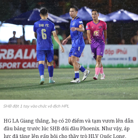
SHB đặt 1 tay vào chức vô địch HPL
HG LA Giang thắng, họ có 20 điểm và tạm vươn lên dẫn
đầu bảng trước lúc SHB đối đầu Phoenix. Như vậy, áp
lực đã tăng lên gấp bội cho thầy trò HLV Quốc Long.