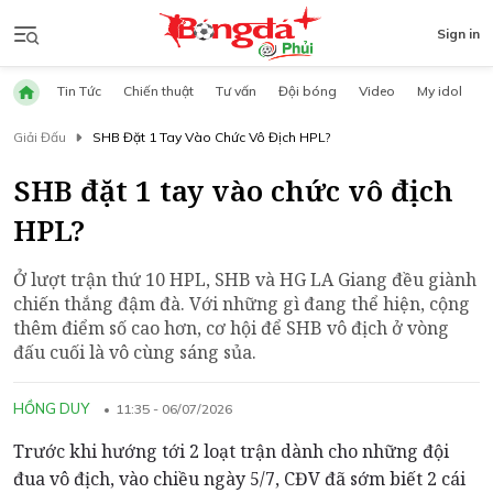
Sign in
Tin Tức
Chiến thuật
Tư vấn
Đội bóng
Video
My idol
Giải Đấu
SHB Đặt 1 Tay Vào Chức Vô Địch HPL?
SHB đặt 1 tay vào chức vô địch
HPL?
Ở lượt trận thứ 10 HPL, SHB và HG LA Giang đều giành
chiến thắng đậm đà. Với những gì đang thể hiện, cộng
thêm điểm số cao hơn, cơ hội để SHB vô địch ở vòng
đấu cuối là vô cùng sáng sủa.
HỒNG DUY
11:35 - 06/07/2026
Trước khi hướng tới 2 loạt trận dành cho những đội
đua vô địch, vào chiều ngày 5/7, CĐV đã sớm biết 2 cái