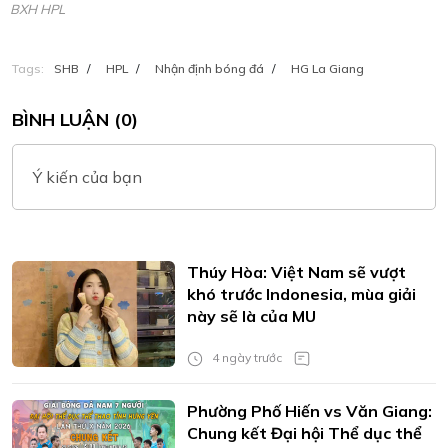
BXH HPL
Tags:
SHB
/
HPL
/
Nhận định bóng đá
/
HG La Giang
BÌNH LUẬN (0)
Ý kiến của bạn
Thúy Hòa: Việt Nam sẽ vượt
khó trước Indonesia, mùa giải
này sẽ là của MU
4 ngày trước
Phường Phố Hiến vs Văn Giang:
Chung kết Đại hội Thể dục thể