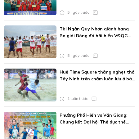
5 ngày trước
Tài Ngân Quy Nhơn giành hạng
Ba giải Bóng đá bãi biển VĐQG
2026
5 ngày trước
Huế Time Square thắng nghẹt thở
Tây Ninh trên chấm luân lưu ở bán
kết giải bóng đá Bãi biển VĐQG
2026
1 tuần trước
Phường Phố Hiến vs Văn Giang:
Chung kết Đại hội Thể dục thể
thao tình Hưng Yên lần thứ X