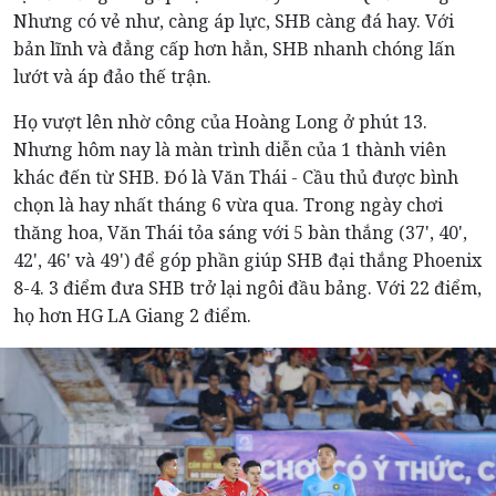
Nhưng có vẻ như, càng áp lực, SHB càng đá hay. Với
bản lĩnh và đẳng cấp hơn hẳn, SHB nhanh chóng lấn
lướt và áp đảo thế trận.
Họ vượt lên nhờ công của Hoàng Long ở phút 13.
Nhưng hôm nay là màn trình diễn của 1 thành viên
khác đến từ SHB. Đó là Văn Thái - Cầu thủ được bình
chọn là hay nhất tháng 6 vừa qua. Trong ngày chơi
thăng hoa, Văn Thái tỏa sáng với 5 bàn thắng (37', 40',
42', 46' và 49') để góp phần giúp SHB đại thắng Phoenix
8-4. 3 điểm đưa SHB trở lại ngôi đầu bảng. Với 22 điểm,
họ hơn HG LA Giang 2 điểm.