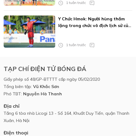
1 tuần trước
Y Chức Hmok: Người hùng thầm
lặng trong chức vô địch lịch sử của
XSKT Đắk Lắk
1 tuần trước
TẠP CHÍ ĐIỆN TỬ BÓNG ĐÁ
Giấy phép số 48/GP-BTTTT cấp ngày 05/02/2020
Tổng biên tập:
Vũ Khắc Sơn
Phó TBT:
Nguyễn Hà Thanh
Địa chỉ
Tầng 6 tòa nhà Licogi 13 - Số 164, Khuất Duy Tiến, quận Thanh
Xuân, Hà Nội
Điện thoại