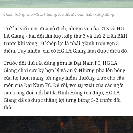
Chiến thắng cho HG LA Giang (áo đỏ) là hoàn toàn xứng đáng
Trở lại với cuộc đua vô địch, nhiệm vụ của DTS và HG
LA Giang - hai đội lần lượt xếp thứ 3 và thứ 2 trên BXH
trước khi vòng 10 khép lại là phải giành trọn vẹn 3
điểm. Tuy nhiên, chỉ có HG LA Giang làm được điều đó.
Trước đối thủ rất đáng gờm là Đại Nam FC, HG LA
Giang chơi cực kỳ hợp lý và ăn ý. Những pha lên bóng
của họ luôn mang tới nguy hiểm thường trực cho cầu
môn của Đại Nam FC. Để rồi, với sự xuất của các ngôi
sao trong đội, nổi bật là Đình Hùng (cú đúp), HG LA
Giang đã có được thắng lợi tưng bừng 5-2 trước đối
thủ.