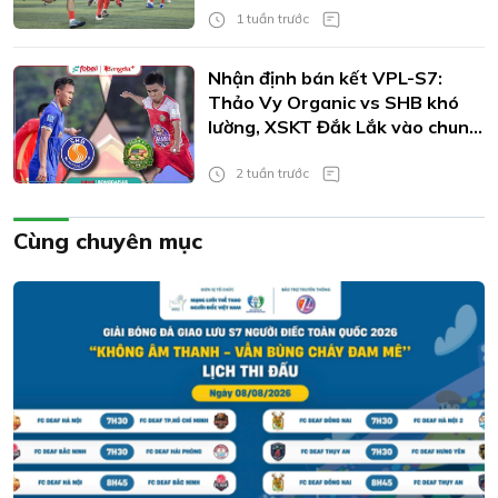
1 tuần trước
Nhận định bán kết VPL-S7:
Thảo Vy Organic vs SHB khó
lường, XSKT Đắk Lắk vào chung
kết?
2 tuần trước
Cùng chuyên mục