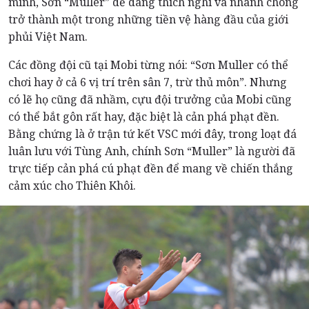
mình, Sơn “Muller” dễ dàng thích nghi và nhanh chóng
trở thành một trong những tiền vệ hàng đầu của giới
phủi Việt Nam.
Các đồng đội cũ tại Mobi từng nói: “Sơn Muller có thể
chơi hay ở cả 6 vị trí trên sân 7, trừ thủ môn”. Nhưng
có lẽ họ cũng đã nhầm, cựu đội trưởng của Mobi cũng
có thể bắt gôn rất hay, đặc biệt là cản phá phạt đền.
Bằng chứng là ở trận tứ kết VSC mới đây, trong loạt đá
luân lưu với Tùng Anh, chính Sơn “Muller” là người đã
trực tiếp cản phá cú phạt đền để mang về chiến thắng
cảm xúc cho Thiên Khôi.