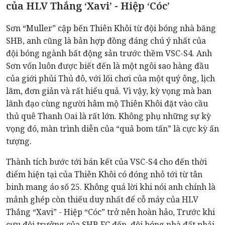
của HLV Thắng ‘Xavi’ - Hiệp ‘Cóc’
Sơn “Muller” cập bến Thiên Khôi từ đội bóng nhà băng
SHB, anh cũng là bản hợp đồng đáng chú ý nhất của
đội bóng ngành bất động sản trước thềm VSC-S4. Anh
Sơn vốn luôn được biết đến là một ngôi sao hàng đầu
của giới phủi Thủ đô, với lối chơi của một quý ông, lịch
lãm, đơn giản và rất hiểu quả. Vì vậy, kỳ vọng mà ban
lãnh đạo cùng người hâm mộ Thiên Khôi đặt vào cầu
thủ quê Thanh Oai là rất lớn. Không phụ những sự kỳ
vọng đó, màn trình diễn của “quả bom tấn” là cực kỳ ấn
tượng.
Thành tích bước tới bán kết của VSC-S4 cho đến thời
điểm hiện tại của Thiên Khôi có đóng nhỏ tới từ tân
binh mang áo số 25. Không quá lời khi nói anh chính là
mảnh ghép còn thiếu duy nhất để cỗ máy của HLV
Thắng “Xavi” - Hiệp “Cóc” trở nên hoàn hảo, Trước khi
cựu đội trưởng của SHB FC đến, đội bóng nhà đất phải