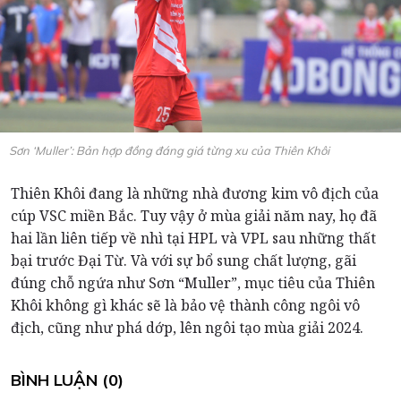
Sơn ‘Muller’: Bản hợp đồng đáng giá từng xu của Thiên Khôi
Thiên Khôi đang là những nhà đương kim vô địch của
cúp VSC miền Bắc. Tuy vậy ở mùa giải năm nay, họ đã
hai lần liên tiếp về nhì tại HPL và VPL sau những thất
bại trước Đại Từ. Và với sự bổ sung chất lượng, gãi
đúng chỗ ngứa như Sơn “Muller”, mục tiêu của Thiên
Khôi không gì khác sẽ là bảo vệ thành công ngôi vô
địch, cũng như phá dớp, lên ngôi tạo mùa giải 2024.
BÌNH LUẬN (0)