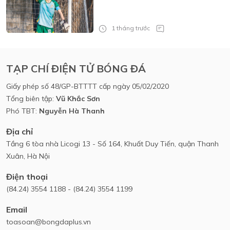
nghiệm HPL
1 tháng trước
TẠP CHÍ ĐIỆN TỬ BÓNG ĐÁ
Giấy phép số 48/GP-BTTTT cấp ngày 05/02/2020
Tổng biên tập:
Vũ Khắc Sơn
Phó TBT:
Nguyễn Hà Thanh
Địa chỉ
Tầng 6 tòa nhà Licogi 13 - Số 164, Khuất Duy Tiến, quận Thanh
Xuân, Hà Nội
Điện thoại
(84.24) 3554 1188 - (84.24) 3554 1199
Email
toasoan@bongdaplus.vn