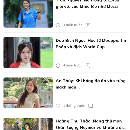
Trần Nguyệt: Nữ trọng tài...vừa
giỏi võ, vừa khéo léo như Messi
3 tuần trước
Đào Bích Ngọc: Học từ Mbappe, tin
Pháp vô địch World Cup
4 tuần trước
An Thùy: Khi bóng đá ăn vào từng
mạch máu...
1 tháng trước
Hoàng Thu Thảo: Nàng thủ môn
thần tượng Neymar và khoái trải