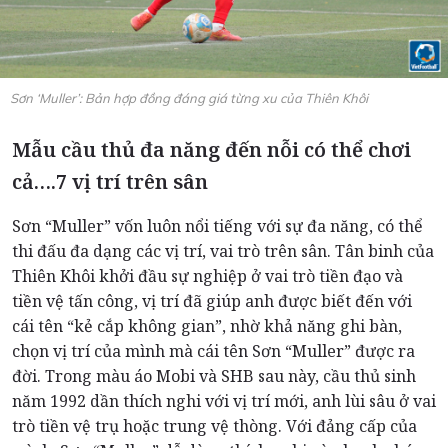
Sơn ‘Muller’: Bản hợp đồng đáng giá từng xu của Thiên Khôi
Mẫu cầu thủ đa năng đến nỗi có thể chơi
cả….7 vị trí trên sân
Sơn “Muller” vốn luôn nổi tiếng với sự đa năng, có thể
thi đấu đa dạng các vị trí, vai trò trên sân. Tân binh của
Thiên Khôi khởi đầu sự nghiệp ở vai trò tiền đạo và
tiền vệ tấn công, vị trí đã giúp anh được biết đến với
cái tên “kẻ cắp không gian”, nhờ khả năng ghi bàn,
chọn vị trí của mình mà cái tên Sơn “Muller” được ra
đời. Trong màu áo Mobi và SHB sau này, cầu thủ sinh
năm 1992 dần thích nghi với vị trí mới, anh lùi sâu ở vai
trò tiền vệ trụ hoặc trung vệ thòng. Với đảng cấp của