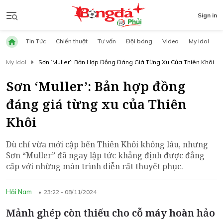
Sign in
Tin Tức
Chiến thuật
Tư vấn
Đội bóng
Video
My idol
My Idol
Sơn ‘Muller’: Bản Hợp Đồng Đáng Giá Từng Xu Của Thiên Khôi
Sơn ‘Muller’: Bản hợp đồng
đáng giá từng xu của Thiên
Khôi
Dù chỉ vừa mới cập bến Thiên Khôi không lâu, nhưng
Sơn “Muller” đã ngay lập tức khẳng định được đẳng
cấp với những màn trình diễn rất thuyết phục.
Hải Nam
23:22 - 08/11/2024
Mảnh ghép còn thiếu cho cỗ máy hoàn hảo