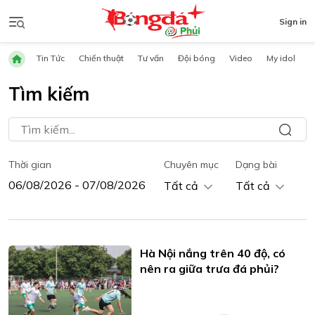
Sign in
Tin Tức
Chiến thuật
Tư vấn
Đội bóng
Video
My idol
Tìm kiếm
Thời gian
Chuyên mục
Dạng bài
Tất cả
Tất cả
Hà Nội nắng trên 40 độ, có
nên ra giữa trưa đá phủi?