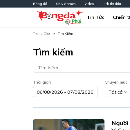
Bóng đá
SEA Games
Video
Lịch thi đấu
Tin Tức
Chiến t
Trang Chủ
Tìm Kiếm
Tìm kiếm
Thời gian
Chuyên mục
Tất cả
Người 