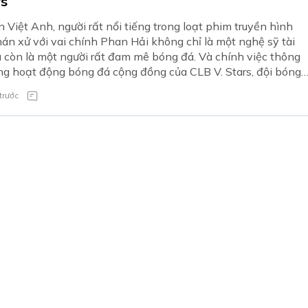
rs
n Việt Anh, người rất nổi tiếng trong loạt phim truyền hình
án xử với vai chính Phan Hải không chỉ là một nghệ sỹ tài
còn là một người rất đam mê bóng đá. Và chính việc thông
g hoạt động bóng đá cộng đồng của CLB V. Stars, đội bóng
à Giám đốc điều hành, Việt Anh nhận được rất nhiều những
trước
ngợi.