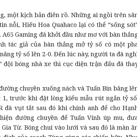
, một kịch bản điên rồ. Những ai ngồi trên sâ
in nỗi, Hiếu Hoa Quahaco lại có thể “sống sót
ử. A65 Gaming đã khởi đầu như mơ với bàn thắn
nh tác giả của bàn thắng mở tỷ số có một ph
âng tỷ số lên 2-0. Đến lúc này, người ta đã ngh
” đội bóng nhà xe thì cục diện trận đấu đã tha
 đường chuyền xuống nách và Tuấn Bin băng lê
1, trước khi đặt lòng kiểu mẫu rút ngắn tỷ số
 đã vụt tắt sau đó khi chính anh để cho Hạn
c hiện đường chuyền để Tuấn Vinh úp mu, đư
 Gia Từ. Bóng chui vào lưới và sau đó là màn ă