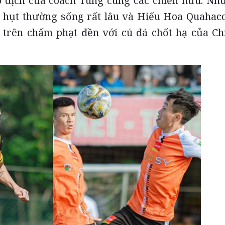
địch của coach Tùng cùng các chiến hữu. Nh
ết hụt thường sống rất lâu và Hiếu Hoa Quahac
trên chấm phạt đền với cú đá chốt hạ của Ch