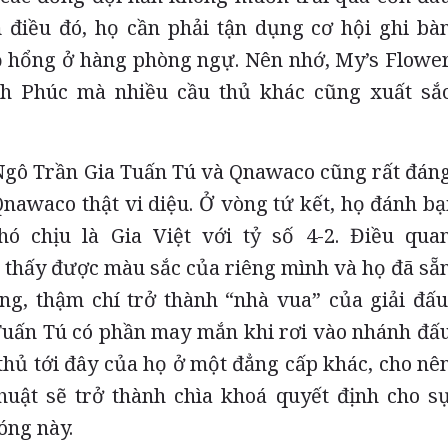
 điều đó, họ cần phải tận dụng cơ hội ghi bà
 hổng ở hàng phòng ngự. Nên nhớ, My’s Flowe
h Phúc mà nhiều cầu thủ khác cũng xuất sắ
 Ngô Trần Gia Tuấn Tú và Qnawaco cũng rất đán
Qnawaco thật vi diệu. Ở vòng tứ kết, họ đánh bạ
ó chịu là Gia Việt với tỷ số 4-2. Điều qua
 thấy được màu sắc của riêng mình và họ đã sẵ
ng, thậm chí trở thành “nhà vua” của giải đấu
Tuấn Tú có phần may mắn khi rơi vào nhánh đấ
 thủ tới đây của họ ở một đẳng cấp khác, cho nê
huật sẽ trở thành chìa khoá quyết định cho s
óng này.