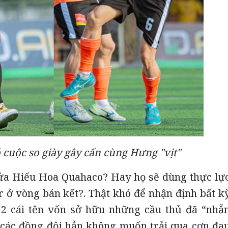
 cuộc so giày gây cấn cùng Hưng "vịt"
cửa Hiếu Hoa Quahaco? Hay họ sẽ dùng thực lự
r ở vòng bán kết?. Thật khó để nhận định bất k
 2 cái tên vốn sở hữu những cầu thủ đã “nhẵ
 các đồng đội hẳn không muốn trải qua cơn đa