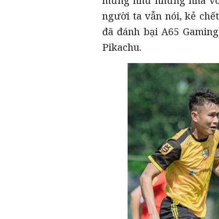
mừng như những nhà vô 
người ta vẫn nói, kẻ ch
đã đánh bại A65 Gaming 
Pikachu.