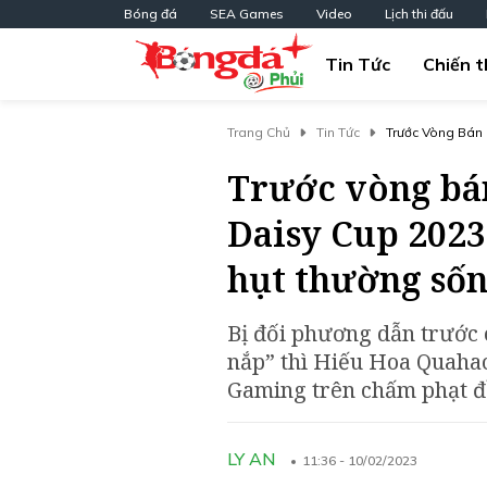
Bóng đá
SEA Games
Video
Lịch thi đấu
Tin Tức
Chiến t
Trang Chủ
Tin Tức
Trước Vòng Bán 
Sống Lâu
Trước vòng bán
Daisy Cup 2023
hụt thường sốn
Bị đối phương dẫn trước 
nắp” thì Hiếu Hoa Quahac
Gaming trên chấm phạt đ
LY AN
11:36 - 10/02/2023