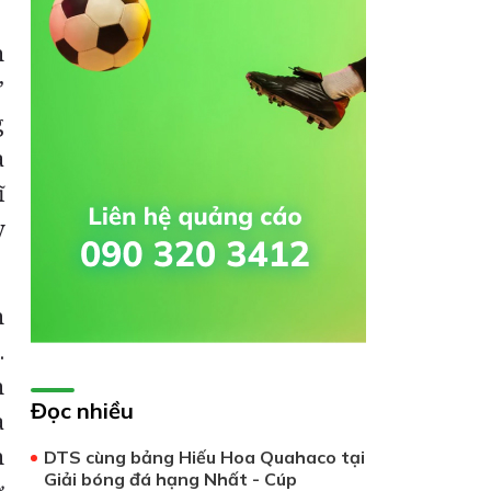
n
”
g
a
ĩ
y
n
.
h
Đọc nhiều
a
n
DTS cùng bảng Hiếu Hoa Quahaco tại
Giải bóng đá hạng Nhất - Cúp