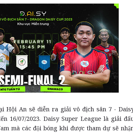
ại Hội An sẽ diễn ra giải vô địch sân 7 - Dais
́n 16/07/2023. Daisy Super League là giải đấ
Nam mà các đội bóng khi được tham dự sẽ nhậ