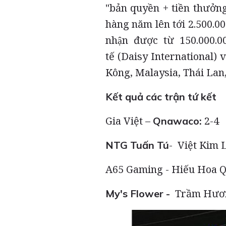
"bản quyền + tiền thưởn
hàng năm lên tới 2.500.000.
nhận được từ 150.000.
tế (Daisy International) va
Kông, Malaysia, Thái Lan, 
Kết quả các trận tứ kết
Gia Việt –
2-4
Qnawaco:
- Việt Kim L
NTG Tuấn Tú
A65 Gaming - Hiếu Hoa Q
Trầm Hương
My's Flower -