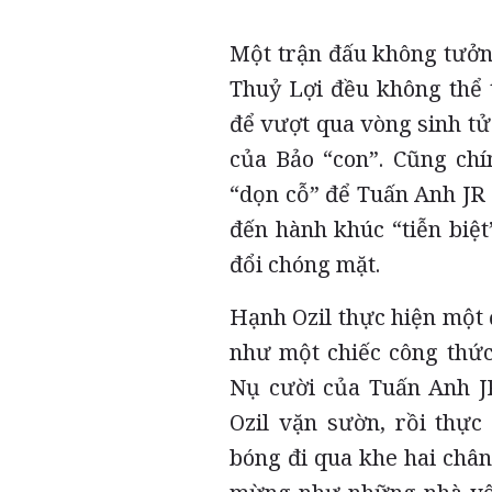
Một trận đấu không tưởng
Thuỷ Lợi đều không thể t
để vượt qua vòng sinh t
của Bảo “con”. Cũng chí
“dọn cỗ” để Tuấn Anh JR n
đến hành khúc “tiễn biệt
đổi chóng mặt.
Hạnh Ozil thực hiện một
như một chiếc công thức 
Nụ cười của Tuấn Anh JR
Ozil vặn sườn, rồi thự
bóng đi qua khe hai chân