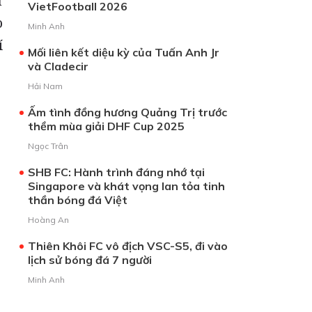
ư
VietFootball 2026
o
Minh Anh
í
Mối liên kết diệu kỳ của Tuấn Anh Jr
và Cladecir
Hải Nam
Ấm tình đồng hương Quảng Trị trước
thềm mùa giải DHF Cup 2025
Ngọc Trân
SHB FC: Hành trình đáng nhớ tại
Singapore và khát vọng lan tỏa tinh
thần bóng đá Việt
Hoàng An
Thiên Khôi FC vô địch VSC-S5, đi vào
lịch sử bóng đá 7 người
Minh Anh