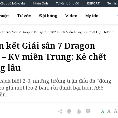
Kết quả bóng đá
Nhận định
Tư vấn bóng đá
ESPORT
Tennis
huật
Tư vấn
Đội bóng
Video
My idol
Kết Giải Sân 7 Dragon Daisy Cup 2023 – KV Miền Trung: Kẻ Chết Hụt Thường
 kết Giải sân 7 Dragon
 – KV miền Trung: Kẻ chết
g lâu
cách biệt 2-0, những tưởng trận đấu đã “đóng
o ghi một lèo 2 bàn, rồi đánh bại luôn A65
ền.
A
A
A