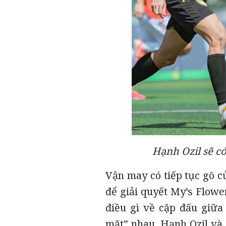
Hạnh Ozil sẽ có
Vận may có tiếp tục gõ 
để giải quyết My’s Flowe
điều gì về cặp đấu giữa
mặt” nhau. Hạnh Ozil và