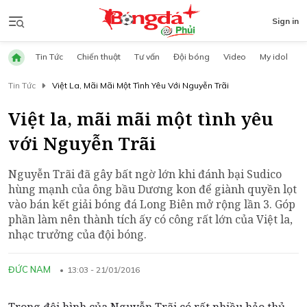
Sign in
Tin Tức
Chiến thuật
Tư vấn
Đội bóng
Video
My idol
Tin Tức
Việt La, Mãi Mãi Một Tình Yêu Với Nguyễn Trãi
Việt la, mãi mãi một tình yêu
với Nguyễn Trãi
Nguyễn Trãi đã gây bất ngờ lớn khi đánh bại Sudico
hùng mạnh của ông bầu Dương kon để giành quyền lọt
vào bán kết giải bóng đá Long Biên mở rộng lần 3. Góp
phần làm nên thành tích ấy có công rất lớn của Việt la,
nhạc trưởng của đội bóng.
ĐỨC NAM
13:03 - 21/01/2016