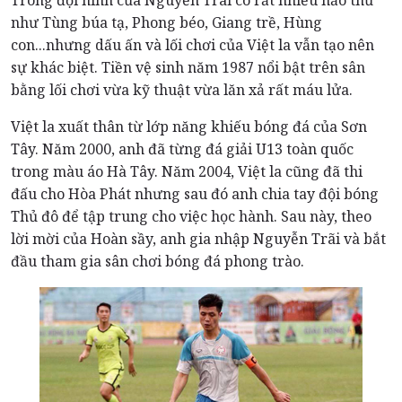
Trong đội hình của Nguyễn Trãi có rất nhiều hảo thủ
như Tùng búa tạ, Phong béo, Giang trề, Hùng
con...nhưng dấu ấn và lối chơi của Việt la vẫn tạo nên
sự khác biệt. Tiền vệ sinh năm 1987 nổi bật trên sân
bằng lối chơi vừa kỹ thuật vừa lăn xả rất máu lửa.
Việt la xuất thân từ lớp năng khiếu bóng đá của Sơn
Tây. Năm 2000, anh đã từng đá giải U13 toàn quốc
trong màu áo Hà Tây. Năm 2004, Việt la cũng đã thi
đấu cho Hòa Phát nhưng sau đó anh chia tay đội bóng
Thủ đô để tập trung cho việc học hành. Sau này, theo
lời mời của Hoàn sầy, anh gia nhập Nguyễn Trãi và bắt
đầu tham gia sân chơi bóng đá phong trào.