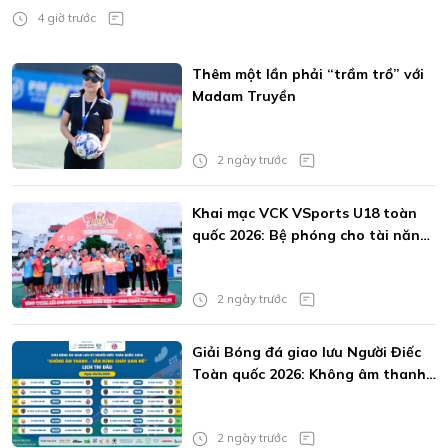
4 giờ trước
Thêm một lần phải “trầm trồ” với
Madam Truyền
2 ngày trước
Khai mạc VCK VSports U18 toàn
quốc 2026: Bệ phóng cho tài năng
trẻ
2 ngày trước
Giải Bóng đá giao lưu Người Điếc
Toàn quốc 2026: Không âm thanh
vẫn bùng cháy đam mê
2 ngày trước