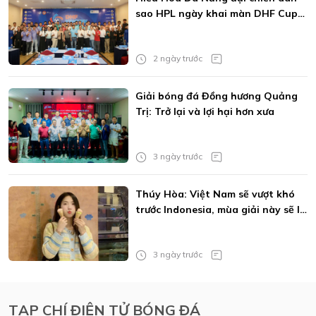
sao HPL ngày khai màn DHF Cup
2026
2 ngày trước
Giải bóng đá Đồng hương Quảng
Trị: Trở lại và lợi hại hơn xưa
3 ngày trước
Thúy Hòa: Việt Nam sẽ vượt khó
trước Indonesia, mùa giải này sẽ là
của MU
3 ngày trước
TẠP CHÍ ĐIỆN TỬ BÓNG ĐÁ