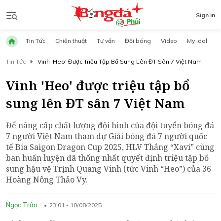
Sign in
Tin Tức
Chiến thuật
Tư vấn
Đội bóng
Video
My idol
Tin Tức
Vinh 'Heo' Được Triệu Tập Bổ Sung Lên ĐT Sân 7 Việt Nam
Vinh 'Heo' được triệu tập bổ
sung lên ĐT sân 7 Việt Nam
Để nâng cấp chất lượng đội hình của đội tuyển bóng đá
7 người Việt Nam tham dự Giải bóng đá 7 người quốc
tế Bia Saigon Dragon Cup 2025, HLV Thắng “Xavi” cùng
ban huấn luyện đã thống nhất quyết định triệu tập bổ
sung hậu vệ Trịnh Quang Vinh (tức Vinh “Heo”) của 36
Hoàng Nông Thảo Vy.
Ngọc Trân
23:01 - 10/08/2025