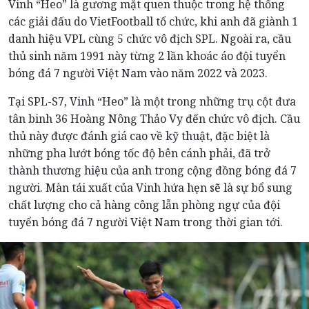
Vinh “Heo” là gương mặt quen thuộc trong hệ thống
các giải đấu do VietFootball tổ chức, khi anh đã giành 1
danh hiệu VPL cùng 5 chức vô địch SPL. Ngoài ra, cầu
thủ sinh năm 1991 này từng 2 lần khoác áo đội tuyển
bóng đá 7 người Việt Nam vào năm 2022 và 2023.
Tại SPL-S7, Vinh “Heo” là một trong những trụ cột đưa
tân binh 36 Hoàng Nông Thảo Vy đến chức vô địch. Cầu
thủ này được đánh giá cao về kỹ thuật, đặc biệt là
những pha lướt bóng tốc độ bên cánh phải, đã trở
thành thương hiệu của anh trong cộng đồng bóng đá 7
người. Màn tái xuất của Vinh hứa hẹn sẽ là sự bổ sung
chất lượng cho cả hàng công lẫn phòng ngự của đội
tuyển bóng đá 7 người Việt Nam trong thời gian tới.