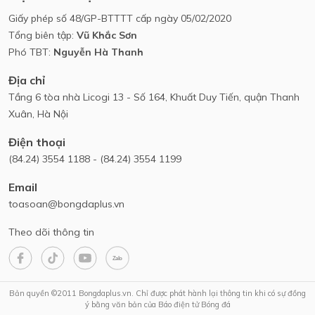
Giấy phép số 48/GP-BTTTT cấp ngày 05/02/2020
Tổng biên tập:
Vũ Khắc Sơn
Phó TBT:
Nguyễn Hà Thanh
Địa chỉ
Tầng 6 tòa nhà Licogi 13 - Số 164, Khuất Duy Tiến, quận Thanh
Xuân, Hà Nội
Điện thoại
(84.24) 3554 1188 - (84.24) 3554 1199
Email
toasoan@bongdaplus.vn
Theo dõi thông tin
Bản quyền ©2011 Bongdaplus.vn. Chỉ được phát hành lại thông tin khi có sự đồng
ý bằng văn bản của Báo điện tử Bóng đá