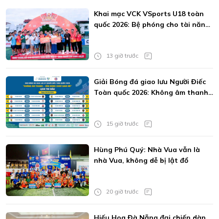
Khai mạc VCK VSports U18 toàn
quốc 2026: Bệ phóng cho tài năng
trẻ
13 giờ trước
Giải Bóng đá giao lưu Người Điếc
Toàn quốc 2026: Không âm thanh
vẫn bùng cháy đam mê
15 giờ trước
Hùng Phú Quý: Nhà Vua vẫn là
nhà Vua, không dễ bị lật đổ
20 giờ trước
Hiếu Hoa Đà Nẵng đại chiến dàn