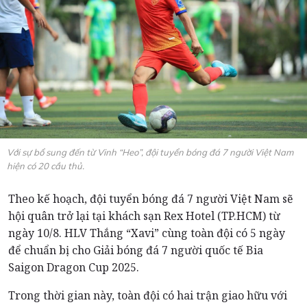
Với sự bổ sung đến từ Vinh “Heo”, đội tuyển bóng đá 7 người Việt Nam
hiện có 20 cầu thủ.
Theo kế hoạch, đội tuyển bóng đá 7 người Việt Nam sẽ
hội quân trở lại tại khách sạn Rex Hotel (TP.HCM) từ
ngày 10/8. HLV Thắng “Xavi” cùng toàn đội có 5 ngày
để chuẩn bị cho Giải bóng đá 7 người quốc tế Bia
Saigon Dragon Cup 2025.
Trong thời gian này, toàn đội có hai trận giao hữu với