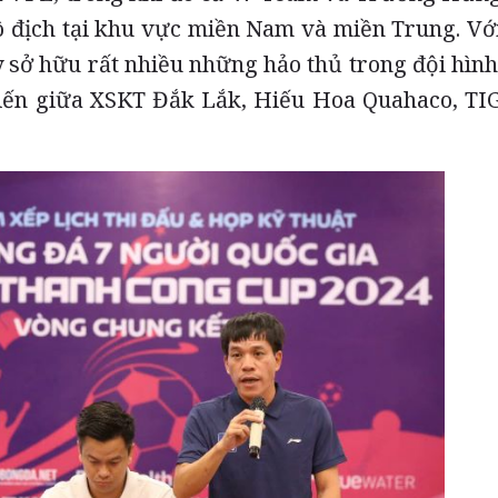
vô địch tại khu vực miền Nam và miền Trung. Vớ
y sở hữu rất nhiều những hảo thủ trong đội hình
chiến giữa XSKT Đắk Lắk, Hiếu Hoa Quahaco, TI