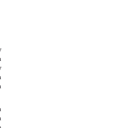
y
n
y
n
a
à
à
p