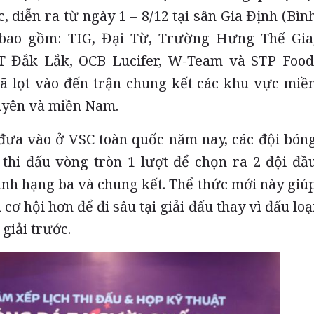
 diễn ra từ ngày 1 – 8/12 tại sân Gia Định (Bìn
bao gồm: TIG, Đại Từ, Trường Hưng Thế Gia
 Đắk Lắk, OCB Lucifer, W-Team và STP Food
ã lọt vào đến trận chung kết các khu vực miề
uyên và miền Nam.
đưa vào ở VSC toàn quốc năm nay, các đội bón
 thi đấu vòng tròn 1 lượt để chọn ra 2 đội đầ
ranh hạng ba và chung kết. Thể thức mới này giú
cơ hội hơn để đi sâu tại giải đấu thay vì đấu loạ
giải trước.