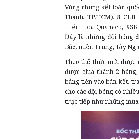
Vòng chung kết toàn quốc,
Thạnh, TP.HCM). 8 CLB 
Hiếu Hoa Quahaco, XSKT
Đây là những đội bóng đ
Bắc, miền Trung, Tây Ng
Theo thể thức mới được 
được chia thành 2 bảng,
bảng tiến vào bán kết, t
cho các đội bóng có nhiều 
trực tiếp như những mùa 