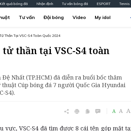
Kết quả bóng đá
Nhận định
Tư vấn bóng đá
ESPORT
Tennis
huật
Tư vấn
Đội bóng
Video
My idol
 Tử Thần Tại VSC-S4 Toàn Quốc 2024
 tử thần tại VSC-S4 toàn
ạn Đệ Nhất (TP.HCM) đã diễn ra buổi bốc thăm
kỹ thuật Cúp bóng đá 7 người Quốc Gia Hyundai
C-S4).
A
A
A
hu vực, VSC-S4 đã tìm được 8 cái tên góp mặt tạ