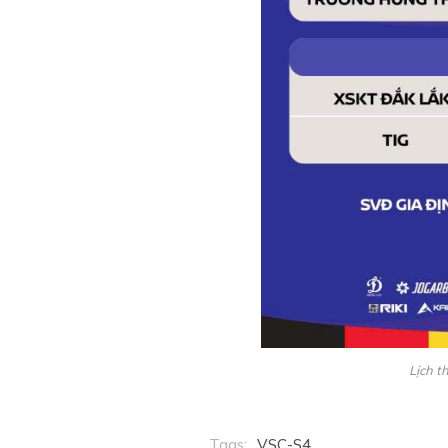
Lịch t
Tags:
VSC-S4