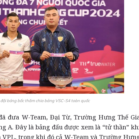
c đội bóng bốc thăm chia bảng VSC-S4 toàn quốc
đã đưa W-Team, Đại Từ, Trường Hưng Thế Gi
g A. Đây là bảng đấu được xem là “tử thần” kh
a VPL, trong khi đó cả W-Team và Trường Hưn