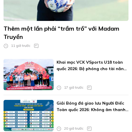
Thêm một lần phải “trầm trồ” với Madam
Truyền
11 giờ trước
Khai mạc VCK VSports U18 toàn
quốc 2026: Bệ phóng cho tài năng
trẻ
17 giờ trước
Giải Bóng đá giao lưu Người Điếc
Toàn quốc 2026: Không âm thanh
vẫn bùng cháy đam mê
20 giờ trước