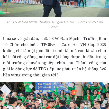
ThS.LS Võ Đan Mạch - trưởng BTC giải TPG6v6 - Care For VN Cup
2025
Chia sẻ về giải đấu, ThS. LS Võ Đan Mạch – Trưởng Ban
Tổ Chức cho biết: “TPG6v6 – Care For VN Cup 2025
không chỉ là một giải đấu tranh tài mà còn là sân chơi
kết nối cộng đồng, nơi các đội bóng được thi đấu trong
môi trường chuyên nghiệp, chỉn chu. Thành công của
giải là động lực để TPG tiếp tục phát triển hệ thống 6v6
bền vững trong thời gian tới.”