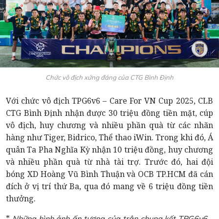
Chức vô địch xứng đáng của CTG Bình Định
Với chức vô địch TPG6v6 – Care For VN Cup 2025, CLB
CTG Bình Định nhận được 30 triệu đồng tiền mặt, cúp
vô địch, huy chương và nhiều phần quà từ các nhãn
hàng như Tiger, Bidrico, Thể thao iWin. Trong khi đó, Á
quân Ta Pha Nghĩa Kỳ nhận 10 triệu đồng, huy chương
và nhiều phần quà từ nhà tài trợ. Trước đó, hai đội
bóng XD Hoàng Vũ Bình Thuận và OCB TP.HCM đã cán
đích ở vị trí thứ Ba, qua đó mang về 6 triệu đồng tiền
thưởng.
*
Những hình ảnh ấn tượng của trận chung kết TPG6v6 -