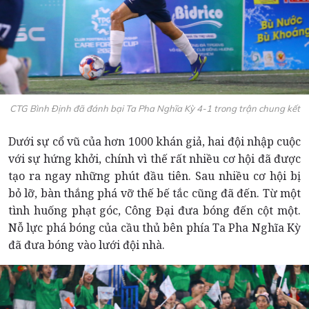
CTG Bình Định đã đánh bại Ta Pha Nghĩa Kỳ 4-1 trong trận chung kết
Dưới sự cổ vũ của hơn 1000 khán giả, hai đội nhập cuộc
với sự hứng khởi, chính vì thế rất nhiều cơ hội đã được
tạo ra ngay những phút đầu tiên. Sau nhiều cơ hội bị
bỏ lỡ, bàn thắng phá vỡ thế bế tắc cũng đã đến. Từ một
tình huống phạt góc, Công Đại đưa bóng đến cột một.
Nỗ lực phá bóng của cầu thủ bên phía Ta Pha Nghĩa Kỳ
đã đưa bóng vào lưới đội nhà.