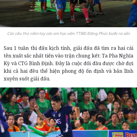
Các cầu thủ nằm tay các em học viên TTBĐ Đăng Phúc bước ra sân
Sau 1 tuần thi đấu kịch tính, giải đấu đã tìm ra hai cái
tên xuất sắc nhất tiến vào trận chung kết: Ta Pha Nghĩa
Kỳ và CTG Bình Định. Đây là cuộc đối đầu được chờ đợi
khi cả hai đều thể hiện phong độ ổn định và bản lĩnh
xuyên suốt giải đấu.