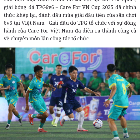
giải bóng đá TPG6v6 – Care For VN Cup 2025 đã chính
thức khép lại, đánh dấu mùa giải đầu tiên của sân chơi
6v6 tại VIệt Nam. Giải đấu do TPG tổ chức với sự đồng
hành của Care For Việt Nam đã diễn ra thành công cả
về chuyên môn lẫn công tác tổ chức.