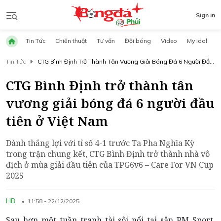
Sign in
Tin Tức
Chiến thuật
Tư vấn
Đội bóng
Video
My idol
Tin Tức
CTG Bình Định Trở Thành Tân Vương Giải Bóng Đá 6 Người Đầu
Tiên Ở Việt Nam
CTG Bình Định trở thành tân
vương giải bóng đá 6 người đầu
tiên ở Việt Nam
Dành thắng lợi với tỉ số 4-1 trước Ta Pha Nghĩa Kỳ
trong trận chung kết, CTG Bình Định trở thành nhà vô
địch ở mùa giải đầu tiên của TPG6v6 – Care For VN Cup
2025
HB
11:58 - 22/12/2025
Sau hơn một tuần tranh tài sôi nổi tại sân PM Sport,