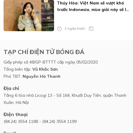
Thúy Hòa: Việt Nam sẽ vượt khó
trước Indonesia, mùa giải này sẽ là
của MU
3 ngày trước
TẠP CHÍ ĐIỆN TỬ BÓNG ĐÁ
Giấy phép số 48/GP-BTTTT cấp ngày 05/02/2020
Tổng biên tập:
Vũ Khắc Sơn
Phó TBT:
Nguyễn Hà Thanh
Địa chỉ
Tầng 6 tòa nhà Licogi 13 - Số 164, Khuất Duy Tiến, quận Thanh
Xuân, Hà Nội
Điện thoại
(84.24) 3554 1188 - (84.24) 3554 1199