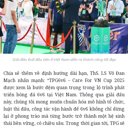
Giải đấu 6v6 đầu tiên ở Việt Nam diễn ra thành công tốt đẹp
Chia sẻ thêm về định hướng dài hạn, ThS. LS Võ Đan
Mạch nhấn mạnh: “TPG6v6 – Care For VN Cup 2025
được xem là bước đệm quan trọng trong lộ trình phát
triển bóng đá 6v6 tại Việt Nam. Thông qua giải đấu
này, chúng tôi mong muốn chuẩn hóa mô hình tổ chức,
luật thi đấu, công tác vận hành để 6v6 không chỉ dừng
lại ở phong trào mà từng bước trở thành một hệ sinh
thái bền vững, có chiều sâu. Trong thời gian tới, TPG sẽ