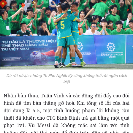
Dù rất nỗ lực nhưng Ta Pha Nghĩa Kỳ cũng không thể rút ngắn cách
biệt
Nhận bàn thua, Tuấn Vinh và các đồng đội đẩy cao đội
hình để tìm bàn thắng gỡ hoà. Khi tổng số lỗi của hai
đội đang là 5-5, một tình huống phạm lỗi không cần
thiết đã khiến cho CTG Bình Định trả giá bằng một quả
phạt 1v1. Vũ Messi đã không mắc sai lầm với tình
huống đối mặt thủ môn để đưa trận đấu về phía cân