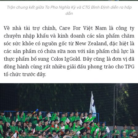
Trận chung kết giữa Ta Pha Nghĩa Kỳ và CTG Bình Định diễn ra hấp
dẫn
Về nhà tài trợ chính, Care For Việt Nam là công ty
chuyên nhập khẩu và kinh doanh các sản phẩm chăm
sóc sức khỏe có nguồn gốc từ New Zealand, đặc biệt là
các sản phẩm có chứa sữa non với sản phẩm chủ lực là
thực phẩm bổ sung Colos IgGold. Đây cũng là đơn vị đã
đồng hành cùng rất nhiều giải đấu phong trào cho TPG
tổ chức trước đây.