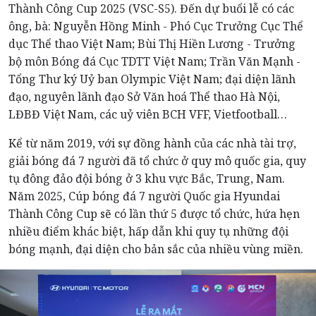
Thành Công Cup 2025 (VSC-S5). Đến dự buổi lễ có các
ông, bà: Nguyễn Hồng Minh - Phó Cục Trưởng Cục Thể
dục Thể thao Việt Nam; Bùi Thị Hiền Lương - Trưởng
bộ môn Bóng đá Cục TDTT Việt Nam; Trần Văn Mạnh -
Tổng Thư ký Uỷ ban Olympic Việt Nam; đại diện lãnh
đạo, nguyên lãnh đạo Sở Văn hoá Thể thao Hà Nội,
LĐBĐ Việt Nam, các uỷ viên BCH VFF, Vietfootball…
Kể từ năm 2019, với sự đồng hành của các nhà tài trợ,
giải bóng đá 7 người đã tổ chức ở quy mô quốc gia, quy
tụ đông đảo đội bóng ở 3 khu vực Bắc, Trung, Nam.
Năm 2025, Cúp bóng đá 7 người Quốc gia Hyundai
Thành Công Cup sẽ có lần thứ 5 được tổ chức, hứa hẹn
nhiều điểm khác biệt, hấp dẫn khi quy tụ những đội
bóng mạnh, đại diện cho bản sắc của nhiều vùng miền.