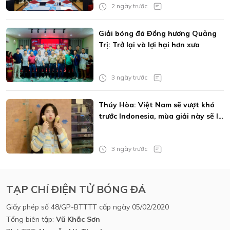
2 ngày trước
Giải bóng đá Đồng hương Quảng
Trị: Trở lại và lợi hại hơn xưa
3 ngày trước
Thúy Hòa: Việt Nam sẽ vượt khó
trước Indonesia, mùa giải này sẽ là
của MU
3 ngày trước
TẠP CHÍ ĐIỆN TỬ BÓNG ĐÁ
Giấy phép số 48/GP-BTTTT cấp ngày 05/02/2020
Tổng biên tập:
Vũ Khắc Sơn