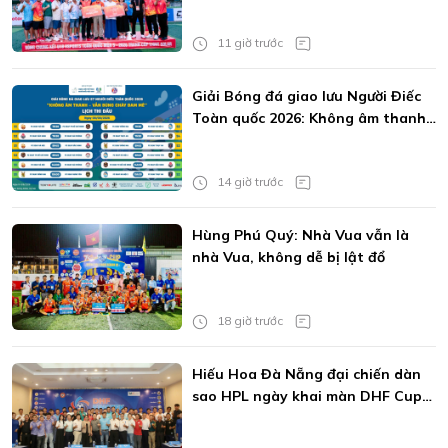
trẻ
11 giờ trước
Giải Bóng đá giao lưu Người Điếc
Toàn quốc 2026: Không âm thanh
vẫn bùng cháy đam mê
14 giờ trước
Hùng Phú Quý: Nhà Vua vẫn là
nhà Vua, không dễ bị lật đổ
18 giờ trước
Hiếu Hoa Đà Nẵng đại chiến dàn
sao HPL ngày khai màn DHF Cup
2026