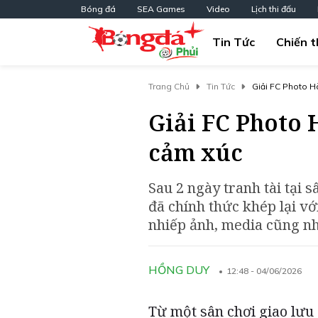
Bóng đá
SEA Games
Video
Lịch thi đấu
Tin Tức
Chiến t
Trang Chủ
Tin Tức
Giải FC Photo 
Giải FC Photo 
cảm xúc
Sau 2 ngày tranh tài tại
đã chính thức khép lại v
nhiếp ảnh, media cũng n
HỒNG DUY
12:48 - 04/06/2026
Từ một sân chơi giao lư