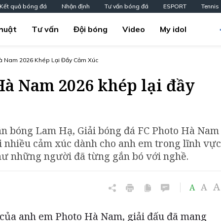
Kết quả bóng đá
Nhận định
Tư vấn bóng đá
ESPORT
Tennis
huật
Tư vấn
Đội bóng
Video
My idol
Hà Nam 2026 Khép Lại Đầy Cảm Xúc
Hà Nam 2026 khép lại đầy
 sân bóng Lam Hạ, Giải bóng đá FC Photo Hà Nam
ới nhiều cảm xúc dành cho anh em trong lĩnh vực
hư những người đã từng gắn bó với nghề.
A
A
A
u của anh em Photo Hà Nam, giải đấu đã mang