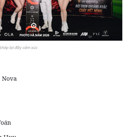
hép lại đầy cảm xúc
g Nova
Toán