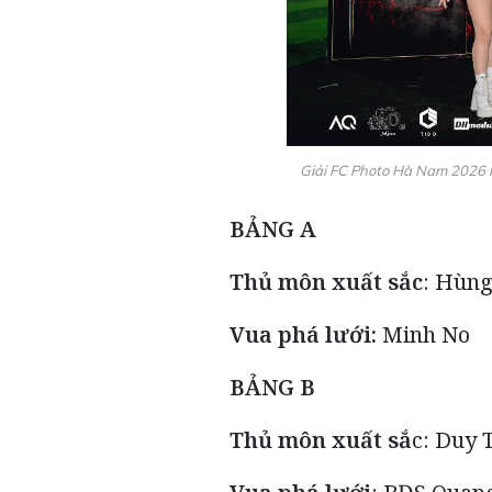
Giải FC Photo Hà Nam 2026 k
BẢNG A
Thủ môn xuất sắc
: Hùn
Vua phá lưới:
Minh No
BẢNG B
Thủ môn xuất sắ
c: Duy 