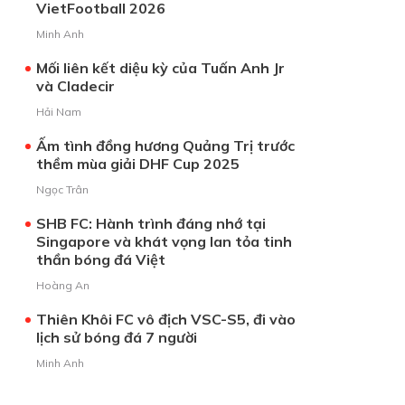
VietFootball 2026
Minh Anh
Mối liên kết diệu kỳ của Tuấn Anh Jr
và Cladecir
Hải Nam
Ấm tình đồng hương Quảng Trị trước
thềm mùa giải DHF Cup 2025
Ngọc Trân
SHB FC: Hành trình đáng nhớ tại
Singapore và khát vọng lan tỏa tinh
thần bóng đá Việt
Hoàng An
Thiên Khôi FC vô địch VSC-S5, đi vào
lịch sử bóng đá 7 người
Minh Anh