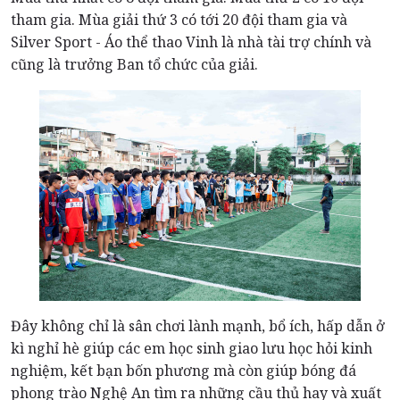
tham gia. Mùa giải thứ 3 có tới 20 đội tham gia và
Silver Sport - Áo thể thao Vinh là nhà tài trợ chính và
cũng là trưởng Ban tổ chức của giải.
Đây không chỉ là sân chơi lành mạnh, bổ ích, hấp dẫn ở
kì nghỉ hè giúp các em học sinh giao lưu học hỏi kinh
nghiệm, kết bạn bốn phương mà còn giúp bóng đá
phong trào Nghệ An tìm ra những cầu thủ hay và xuất