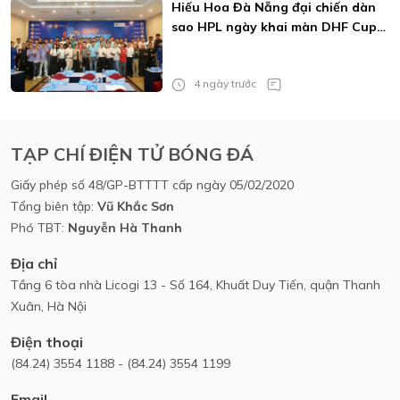
Hiếu Hoa Đà Nẵng đại chiến dàn
sao HPL ngày khai màn DHF Cup
2026
4 ngày trước
TẠP CHÍ ĐIỆN TỬ BÓNG ĐÁ
Giấy phép số 48/GP-BTTTT cấp ngày 05/02/2020
Tổng biên tập:
Vũ Khắc Sơn
Phó TBT:
Nguyễn Hà Thanh
Địa chỉ
Tầng 6 tòa nhà Licogi 13 - Số 164, Khuất Duy Tiến, quận Thanh
Xuân, Hà Nội
Điện thoại
(84.24) 3554 1188 - (84.24) 3554 1199
Email