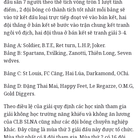
đấu sân 7 người theo thể tích vòng tròn 1 lượt tính
điểm., 2 đội bóng có thành tích tốt nhất mỗi bảng sẽ
vào tứ kết đấu loại trực tiếp đoạt vé vào bán kết, hai
đội thắng ở bán kết sẽ bước vào trận chung kết tranh
ngôi vô địch, hai đội thua ở bán kết sẽ tranh giải 3-4.
Bảng A: Soldier, B.T.E, Ret turn, L.H.P, Joker.
Bảng B: Spartans, Evilking, Zanotti, Thiên Long, Seven
wdves.
Bảng C: St Louis, FC Căng, Hai Lúa, Darkamond, OChi.
Bảng D: Đặng Thai Mai, Happy Feet, Le Regazze, O.M.G,
Gold Diggers.
Theo điều lệ của giải quy định các học sinh tham gia
giải không học trường năng khiếu và không ăn lương
của CLB SLNA cũng như các đội bóng chuyên nghiệp
khác. Đây cũng là mùa thứ 3 giải đấu này được tổ chức.
Mùa thứ nhất có 8 đội tham gia. Mùa thứ 2 có 16 đội