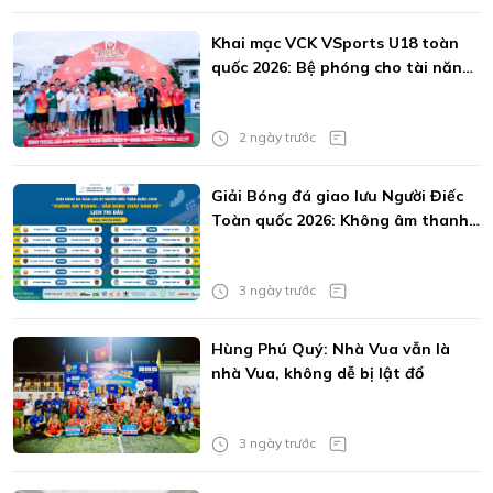
Khai mạc VCK VSports U18 toàn
quốc 2026: Bệ phóng cho tài năng
trẻ
2 ngày trước
Giải Bóng đá giao lưu Người Điếc
Toàn quốc 2026: Không âm thanh
vẫn bùng cháy đam mê
3 ngày trước
Hùng Phú Quý: Nhà Vua vẫn là
nhà Vua, không dễ bị lật đổ
3 ngày trước