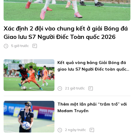
Xác định 2 đội vào chung kết ở giải Bóng đá
Giao lưu S7 Người Điếc Toàn quốc 2026
5 giờ trước
Kết quả vòng bảng Giải Bóng đá
giao lưu S7 Người Điếc toàn quốc
2026
21 giờ trước
Thêm một lần phải “trầm trồ” với
Madam Truyền
2 ngày trước