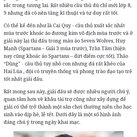
sắc trong tương lai. Rất nhiều cầu thủ dù chỉ mới lớp 8,
9 nhưng đã có nền tảng kĩ thuật và tư duy rất tốt.
Có thể kể đến như là Cai Quy - cầu thủ xuất sắc nhất
mùa trước khoác áo đương kim vô địch mùa trước và ở
giải này lại thi đấu trong màu áo Seven Wolves, Huy
Mạnh (Spartans – Giải 3 mùa trước), Trần Tâm (hiện
nay cũng khoác áo Spartans – dứt điểm cực tốt), Thảo
“Dũng" - cầu thủ tuy nhỏ con nhưng đá rất khéo của
Hai Lúa , đội có truyền thống và phong trào đạo tạo trẻ
tốt nhất giải đấu.
Rất mong sau này, giải đấu sẽ được nhiều người chú ý,
quan tâm hơn về khâu tài trợ cũng như xây dựng để
giải có thể trở thành một sân chơi thường niên cho học
sinh vào dịp hè, lễ tết. Dưới đây là một số hình ảnh
đáng chú ý trong ngày khai mạc.