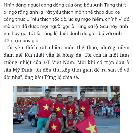
Nhìn dáng người dong dỏng của ông bầu Anh Tùng thì ít
ai ngờ rằng anh lại rất yêu thích môn thể thao đua xe
công thức 1. Yêu thích tốc độ, ưa sự mạo hiểm, chính vì đó
mà anh đã được mọi người gọi là Tùng xa lộ. Sau này, anh
em hay gọi tắt là Tùng lộ, biệt danh đã gắn bó với anh
đến tận bây giờ.
"Tôi yêu thích rất nhiều môn thể thao, nhưng niềm
đam mê lớn nhất vẫn là bóng đá. Tôi còn là một fans
cuồng nhiệt của ĐT Việt Nam. Mỗi khi có trận đấu ở
sân Mỹ Đình, tôi đều thu xếp thời gian để ra sân cổ vũ
đội nhà", ông bầu Tùng lộ chia sẻ.