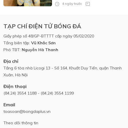
4 ngày trước
TẠP CHÍ ĐIỆN TỬ BÓNG ĐÁ
Giấy phép số 48/GP-BTTTT cấp ngày 05/02/2020
Tổng biên tập:
Vũ Khắc Sơn
Phó TBT:
Nguyễn Hà Thanh
Địa chỉ
Tầng 6 tòa nhà Licogi 13 - Số 164, Khuất Duy Tiến, quận Thanh
Xuân, Hà Nội
Điện thoại
(84.24) 3554 1188 - (84.24) 3554 1199
Email
toasoan@bongdaplus.vn
Theo dõi thông tin