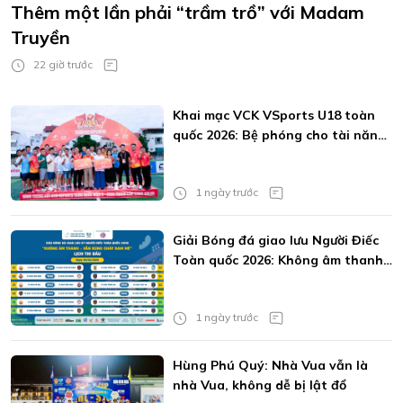
Thêm một lần phải “trầm trồ” với Madam
Truyền
22 giờ trước
Khai mạc VCK VSports U18 toàn
quốc 2026: Bệ phóng cho tài năng
trẻ
1 ngày trước
Giải Bóng đá giao lưu Người Điếc
Toàn quốc 2026: Không âm thanh
vẫn bùng cháy đam mê
1 ngày trước
Hùng Phú Quý: Nhà Vua vẫn là
nhà Vua, không dễ bị lật đổ