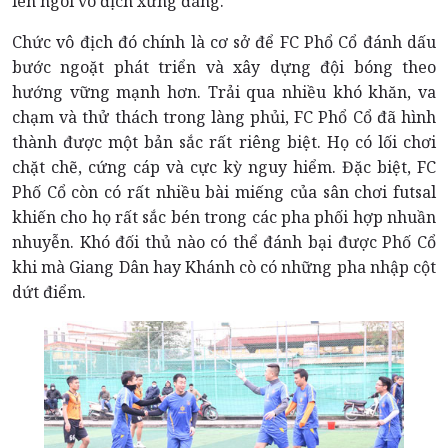
lên ngôi vô địch xứng đáng.
Chức vô địch đó chính là cơ sở để FC Phổ Cổ đánh dấu
bước ngoặt phát triển và xây dựng đội bóng theo
hướng vững mạnh hơn. Trải qua nhiều khó khăn, va
chạm và thử thách trong làng phủi, FC Phổ Cổ đã hình
thành được một bản sắc rất riêng biệt. Họ có lối chơi
chặt chẽ, cứng cáp và cực kỳ nguy hiểm. Đặc biệt, FC
Phố Cổ còn có rất nhiều bài miếng của sân chơi futsal
khiến cho họ rất sắc bén trong các pha phối hợp nhuần
nhuyễn. Khó đối thủ nào có thể đánh bại được Phố Cổ
khi mà Giang Dân hay Khánh cò có những pha nhập cột
dứt điểm.