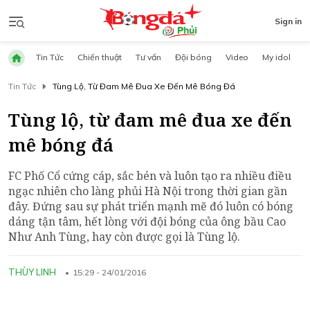
Sign in
Tin Tức
Chiến thuật
Tư vấn
Đội bóng
Video
My idol
Tin Tức
Tùng Lộ, Từ Đam Mê Đua Xe Đến Mê Bóng Đá
Tùng lộ, từ đam mê đua xe đến
mê bóng đá
FC Phố Cổ cứng cáp, sắc bén và luôn tạo ra nhiều điều
ngạc nhiên cho làng phủi Hà Nội trong thời gian gần
đây. Đứng sau sự phát triển mạnh mẽ đó luôn có bóng
dáng tận tâm, hết lòng với đội bóng của ông bầu Cao
Như Anh Tùng, hay còn được gọi là Tùng lộ.
THÙY LINH
15:29 - 24/01/2016