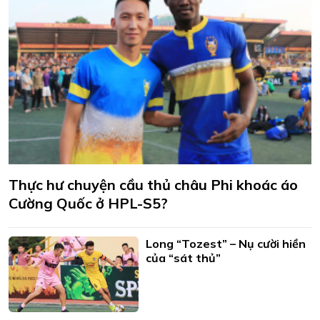
Thực hư chuyện cầu thủ châu Phi khoác áo
Cường Quốc ở HPL-S5?
Long “Tozest” – Nụ cười hiền
của “sát thủ”