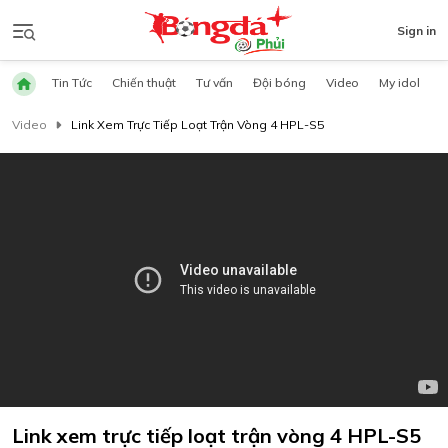
Sign in
Tin Tức
Chiến thuật
Tư vấn
Đội bóng
Video
My idol
Video
Link Xem Trực Tiếp Loạt Trận Vòng 4 HPL-S5
Link xem trực tiếp loạt trận vòng 4 HPL-S5