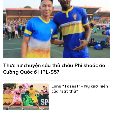
Thực hư chuyện cầu thủ châu Phi khoác áo
Cường Quốc ở HPL-S5?
Long “Tozest” – Nụ cười hiền
của “sát thủ”