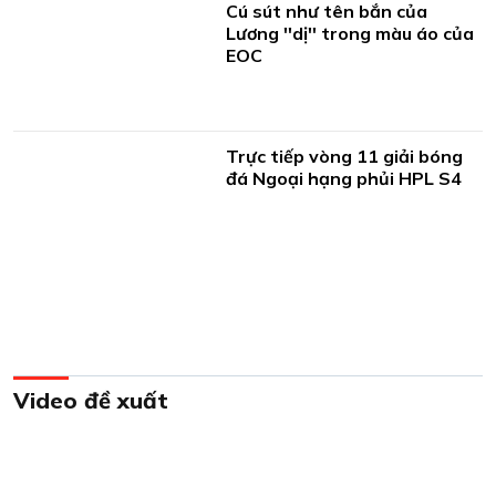
Cú sút như tên bắn của
Lương ''dị'' trong màu áo của
EOC
Trực tiếp vòng 11 giải bóng
đá Ngoại hạng phủi HPL S4
Video đề xuất