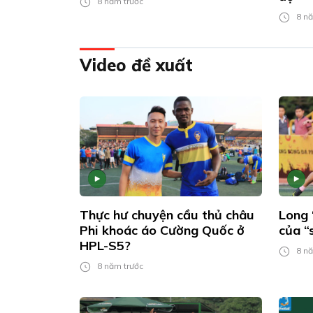
8 năm trước
8 nă
Video đề xuất
Thực hư chuyện cầu thủ châu
Long 
Phi khoác áo Cường Quốc ở
của “
HPL-S5?
8 nă
8 năm trước