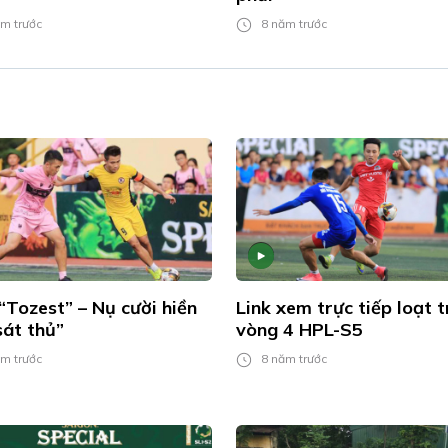
m trước
8 năm trước
“Tozest” – Nụ cười hiền
Link xem trực tiếp loạt 
sát thủ”
vòng 4 HPL-S5
m trước
8 năm trước