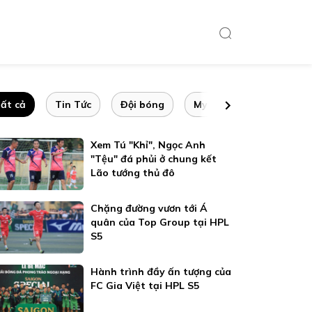
ất cả
Tin Tức
Đội bóng
My idol
Giải đấu
Xem Tú "Khỉ", Ngọc Anh
"Tệu" đá phủi ở chung kết
Lão tướng thủ đô
Chặng đường vươn tới Á
quân của Top Group tại HPL
S5
Hành trình đầy ấn tượng của
FC Gia Việt tại HPL S5