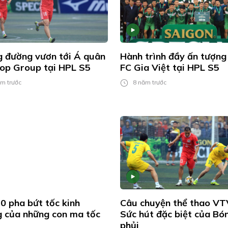
 đường vươn tới Á quân
Hành trình đầy ấn tượng
op Group tại HPL S5
FC Gia Việt tại HPL S5
m trước
8 năm trước
0 pha bứt tốc kinh
Câu chuyện thể thao VT
 của những con ma tốc
Sức hút đặc biệt của Bó
phủi