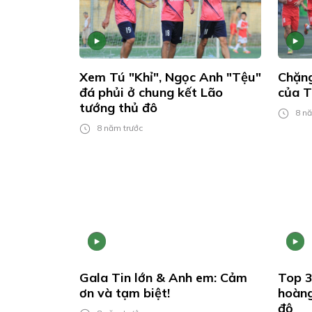
Xem Tú "Khỉ", Ngọc Anh "Tệu"
Chặng
đá phủi ở chung kết Lão
của T
tướng thủ đô
8 nă
8 năm trước
Gala Tin lớn & Anh em: Cảm
Top 3
ơn và tạm biệt!
hoàng
độ