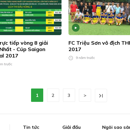
trực tiếp vòng 8 giải
FC Triệu Sơn vô địch TH
Nhất - Cúp Saigon
2017
al 2017
9 năm trước
m trước
1
2
3
>
Tin tức
Giải đấu
Ngôi sao sâ