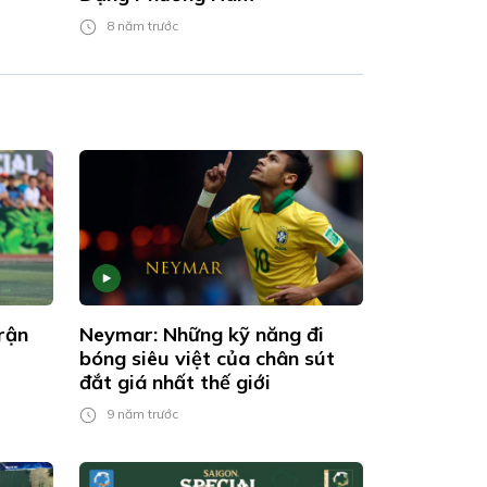
8 năm trước
trận
Neymar: Những kỹ năng đi
bóng siêu việt của chân sút
đắt giá nhất thế giới
9 năm trước