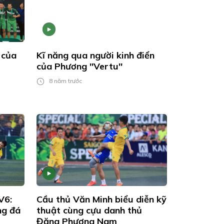
 của
Kĩ năng qua người kinh điển
của Phương ''Vertu''
8 năm trước
V6:
Cầu thủ Văn Minh biểu diễn kỹ
ng đá
thuật cùng cựu danh thủ
Đặng Phương Nam