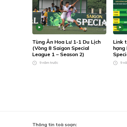
Tùng Ân Hoa Lư 1-1 Du Lịch
Link 
(Vòng 8 Saigon Special
hạng 
League 1 – Season 2)
Speci
9 năm trước
9 nă
Thông tin toà soạn: