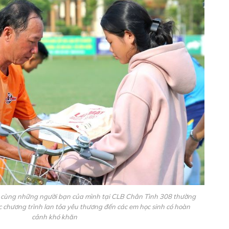
ùng những người bạn của mình tại CLB Chân Tình 308 thường
chương trình lan tỏa yêu thương đến các em học sinh có hoàn
cảnh khó khăn