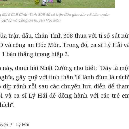
 đội ở CLB Chân Tình 308 đã có trận đấu giao lưu với Liên quân
UBND và Công an huyện Hóc Môn
a trận đấu, Chân Tình 308 thua với tỉ số sát nú
 và công an Hóc Môn. Trong đó, ca sĩ Lý Hải v
1 bàn thắng trong hiệp 2.
 này, danh hài Nhật Cường cho biết: "Đây là mộ
ghĩa, gây quỹ với tinh thần 'lá lành đùm lá rách'
 dịp rảnh rỗi sau các chuyến lưu diễn để tha
ội và ca sĩ Lý Hải để đồng hành với các trẻ e
hích".
guyện
/
Lý Hải