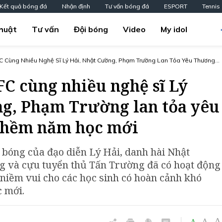
Kết quả bóng đá
Nhận định
Tư vấn bóng đá
ESPORT
Tennis
huật
Tư vấn
Đội bóng
Video
My idol
ng Nhiều Nghệ Sĩ Lý Hải, Nhật Cường, Phạm Trường Lan Tỏa Yêu Thương
 Học Mới
FC cùng nhiều nghệ sĩ Lý
g, Phạm Trường lan tỏa yêu
thềm năm học mới
i bóng của đạo diễn Lý Hải, danh hài Nhật
g và cựu tuyển thủ Tấn Trường đã có hoạt động
iềm vui cho các học sinh có hoàn cảnh khó
 mới.
A
A