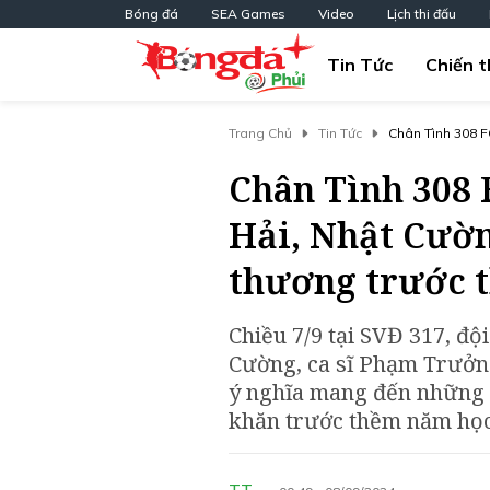
Bóng đá
SEA Games
Video
Lịch thi đấu
Tin Tức
Chiến t
Trang Chủ
Tin Tức
Chân Tình 308 FC Cù
Trước Thềm Năm
Chân Tình 308 
Hải, Nhật Cườn
thương trước 
Chiều 7/9 tại SVĐ 317, độ
Cường, ca sĩ Phạm Trưởn
ý nghĩa mang đến những n
khăn trước thềm năm học