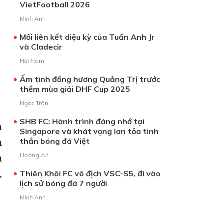
VietFootball 2026
Minh Anh
Mối liên kết diệu kỳ của Tuấn Anh Jr
và Cladecir
Hải Nam
Ấm tình đồng hương Quảng Trị trước
thềm mùa giải DHF Cup 2025
Ngọc Trân
SHB FC: Hành trình đáng nhớ tại
h
Singapore và khát vọng lan tỏa tinh
h
thần bóng đá Việt
Hoàng An
à
,
Thiên Khôi FC vô địch VSC-S5, đi vào
lịch sử bóng đá 7 người
Minh Anh