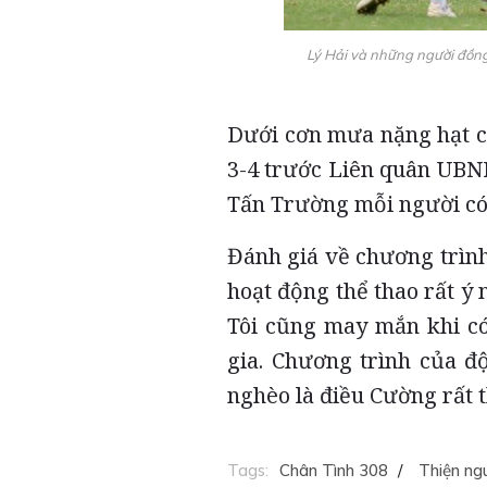
Lý Hải và những người đồng
Dưới cơn mưa nặng hạt củ
3-4 trước Liên quân UBND
Tấn Trường mỗi người có 
Đánh giá về chương trình
hoạt động thể thao rất ý n
Tôi cũng may mắn khi có
gia. Chương trình của đ
nghèo là điều Cường rất t
Tags:
Chân Tình 308
/
Thiện n