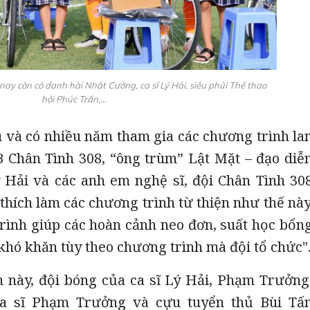
ay còn có danh hài Nhật Cường, ca sĩ Lý Hải, siêu phủi Thể thao
hội Phúc Trần,...
 và có nhiều năm tham gia các chương trình la
 Chân Tình 308, “ông trùm” Lật Mặt – đạo diễ
ý Hải và các anh em nghệ sĩ, đội Chân Tình 30
thích làm các chương trình từ thiện như thế này
rình giúp các hoàn cảnh neo đơn, suất học bổn
khó khăn tùy theo chương trình mà đội tổ chức"
h này, đội bóng của ca sĩ Lý Hải, Phạm Trưởng
ca sĩ Phạm Trưởng và cựu tuyển thủ Bùi Tấ