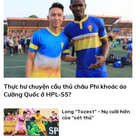
Thực hư chuyện cầu thủ châu Phi khoác áo
Cường Quốc ở HPL-S5?
Long “Tozest” – Nụ cười hiền
của “sát thủ”