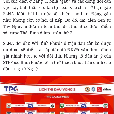
Với cục diện ở bảng C, Mila “gấu” và các đồng đội cần
vực dậy tinh thần sau khi tự “bắn vào chân” ở trận gặp
SLNA. Một thất bại nữa sẽ khiến cho Lâm Đồng gần
như không còn cơ hội đi tiếp. Do đó, đại diện đến từ
Tây Nguyên đưa ra toan tính để ít nhất có được điểm
số trước Thái Bình ở lượt trận thứ 2.
SLNA đối đầu với Bình Phước ở trận đấu còn lại được
dự đoán sẽ diễn ra hấp dẫn dù ĐKVĐ vẫn được đánh
giá nhỉnh hơn so với đối thủ. Nhưng tổ đấu ăn ý của
STPFood Bình Phước sẽ là thử thách khó nhằn dành cho
đội bóng xứ Nghệ.