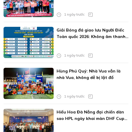
trẻ
1 ngày trước
Giải Bóng đá giao lưu Người Điếc
Toàn quốc 2026: Không âm thanh
vẫn bùng cháy đam mê
1 ngày trước
Hùng Phú Quý: Nhà Vua vẫn là
nhà Vua, không dễ bị lật đổ
1 ngày trước
Hiếu Hoa Đà Nẵng đại chiến dàn
sao HPL ngày khai màn DHF Cup
2026