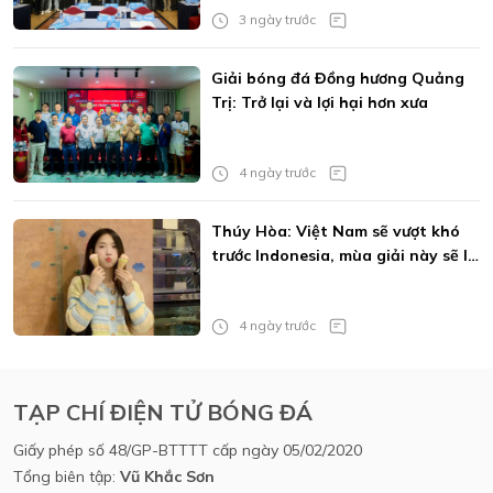
3 ngày trước
Giải bóng đá Đồng hương Quảng
Trị: Trở lại và lợi hại hơn xưa
4 ngày trước
Thúy Hòa: Việt Nam sẽ vượt khó
trước Indonesia, mùa giải này sẽ là
của MU
4 ngày trước
TẠP CHÍ ĐIỆN TỬ BÓNG ĐÁ
Giấy phép số 48/GP-BTTTT cấp ngày 05/02/2020
Tổng biên tập:
Vũ Khắc Sơn