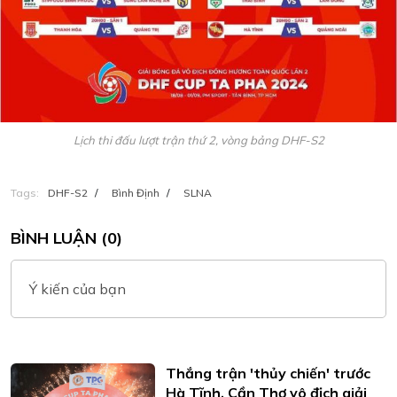
Lịch thi đấu lượt trận thứ 2, vòng bảng DHF-S2
Tags:
DHF-S2
/
Bình Định
/
SLNA
BÌNH LUẬN (0)
Ý kiến của bạn
Thắng trận 'thủy chiến' trước
Hà Tĩnh, Cần Thơ vô địch giải