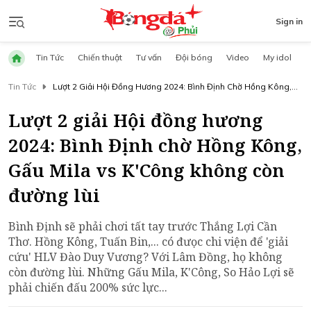
Sign in
Tin Tức
Chiến thuật
Tư vấn
Đội bóng
Video
My idol
Tin Tức
Lượt 2 Giải Hội Đồng Hương 2024: Bình Định Chờ Hồng Kông,
Gấu Mila Vs K'Công Không Còn Đường Lùi
Lượt 2 giải Hội đồng hương
2024: Bình Định chờ Hồng Kông,
Gấu Mila vs K'Công không còn
đường lùi
Bình Định sẽ phải chơi tất tay trước Thắng Lợi Cần
Thơ. Hồng Kông, Tuấn Bin,... có đưọc chi viện để 'giải
cứu' HLV Đào Duy Vương? Với Lâm Đồng, họ không
còn đường lùi. Những Gấu Mila, K'Công, So Hảo Lợi sẽ
phải chiến đấu 200% sức lực...